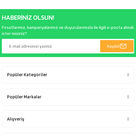
bancaları
Outdoor Giyim
HABERİNİZ OLSUN!
leme Ürünleri
Teleskop ve Dürbün
Fırsatlarımız, kampanyalarımız ve duyurularımızla ile ilgili e-posta almak
ister misiniz?
Termos & Matara
Kaydol
sları
Uyku Tulumu ve Mat
nesi
Yedek Kartuşlar
Popüler Kategoriler
Popüler Markalar
Alışveriş
neler