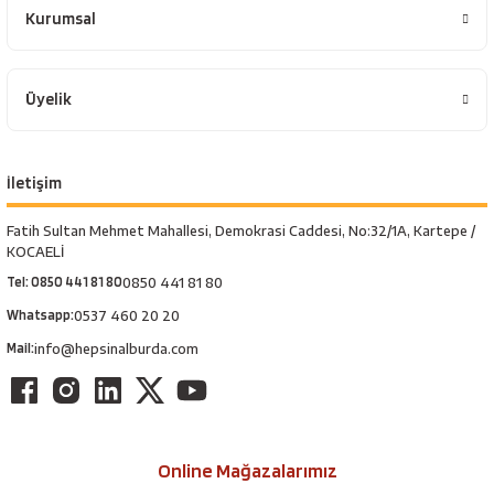
esici
Kurumsal
naları
Üyelik
ineleri
İletişim
Fatih Sultan Mehmet Mahallesi, Demokrasi Caddesi, No:32/1A, Kartepe /
KOCAELİ
e
Tel: 0850 441 81 80
0850 441 81 80
Whatsapp:
0537 460 20 20
Mail:
info@hepsinalburda.com
an
a Telleri
Takım Dolabı
Online Mağazalarımız