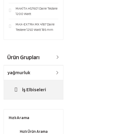
MAKİTA HS7601 Daire Testere
1200 Watt
MAX-EXTRA MX 4187 Daire
Testere 1250 Watt 185 mm
Ürün Grupları
yağmurluk
İş Elbiseleri
Hızlı Arama
Hızlı Ürün Arama