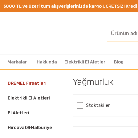
5000 TL ve üzeri tüm alışverişlerinizde kargo ÜCRETSİZ! Kredi K
Markalar
Hakkında
Elektrikli El Aletleri
Blog
Yağmurluk
DREMEL Fırsatları
Elektrikli El Aletleri
Stoktakiler
El Aletleri
Hırdavat&Nalburiye