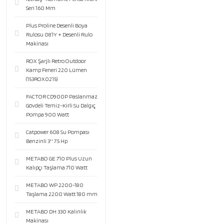
Seri 160 Mm
Plus Proline Desenli Boya
Rulosu 081Y + Desenli Rulo
Makinası
ROX Şarjlı Retro Outdoor
Kamp Feneri 220 Lümen
(153ROX0215)
FACTOR CD900P Paslanmaz
Gövdeli Temiz-Kirli Su Dalgıç
Pompa 900 Watt
Catpower 608 Su Pompası
Benzinli 3'' 7.5 Hp
METABO GE 710 Plus Uzun
Kalıpçı Taşlama 710 Watt
METABO WP 2200-180
Taşlama 2200 Watt 180 mm
METABO DH 330 Kalınlık
Makinası