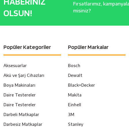
HABERİNİZ
Fırsatlarımız, kampanyalar
OLSUN!
misiniz?
Popüler Kategoriler
Popüler Markalar
Aksesuarlar
Bosch
Akü ve Şarj Cihazları
Dewalt
Boya Makinaları
Black+Decker
Daire Testereler
Maki̇ta
Daire Testereler
Ei̇nhell
Darbeli Matkaplar
3M
Darbesiz Matkaplar
Stanley