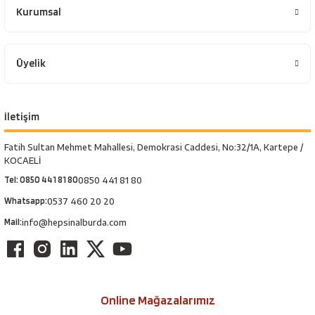
esici
Kurumsal
naları
Üyelik
ineleri
İletişim
Fatih Sultan Mehmet Mahallesi, Demokrasi Caddesi, No:32/1A, Kartepe /
KOCAELİ
e
Tel: 0850 441 81 80
0850 441 81 80
Whatsapp:
0537 460 20 20
Mail:
info@hepsinalburda.com
an
a Telleri
Takım Dolabı
Online Mağazalarımız