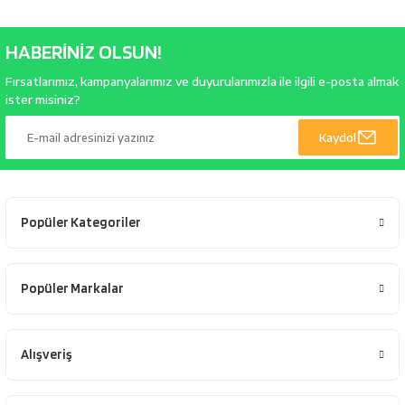
bancaları
Outdoor Giyim
HABERİNİZ OLSUN!
leme Ürünleri
Teleskop ve Dürbün
Fırsatlarımız, kampanyalarımız ve duyurularımızla ile ilgili e-posta almak
ister misiniz?
Termos & Matara
Kaydol
sları
Uyku Tulumu ve Mat
nesi
Yedek Kartuşlar
Popüler Kategoriler
Popüler Markalar
Alışveriş
neler