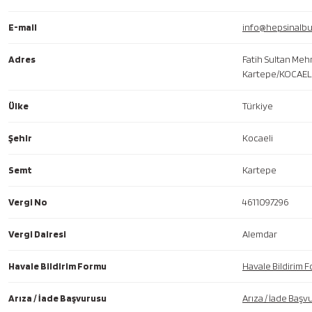
E-mail
info@hepsinalb
Adres
Fatih Sultan Meh
Kartepe/KOCAEL
Ülke
Türkiye
Şehir
Kocaeli
Semt
Kartepe
Vergi No
4611097296
Vergi Dairesi
Alemdar
Havale Bildirim Formu
Havale Bildirim 
Arıza / İade Başvurusu
Arıza / İade Başv