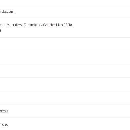
urda.com
met Mahallesi, Demokrasi Caddesi, No:32/1A,
İ
Formu
urusu