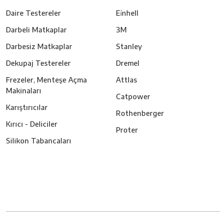
Daire Testereler
Ei̇nhell
Darbeli Matkaplar
3M
Darbesiz Matkaplar
Stanley
Dekupaj Testereler
Dremel
Frezeler, Menteşe Açma
Attlas
Makinaları
Catpower
Karıştırıcılar
Rothenberger
Kırıcı - Deliciler
Proter
Silikon Tabancaları