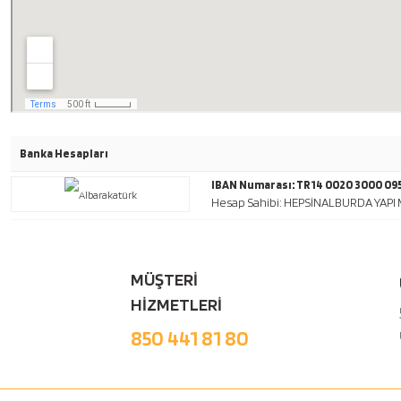
Banka Hesapları
IBAN Numarası: TR14 0020 3000 095
Hesap Sahibi: HEPSİNALBURDA YAPI M
MÜŞTERİ
HİZMETLERİ
850 441 81 80