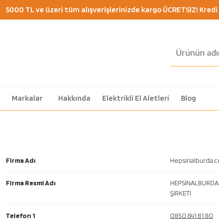
5000 TL ve üzeri tüm alışverişlerinizde kargo ÜCRETSİZ! Kredi K
Markalar
Hakkında
Elektrikli El Aletleri
Blog
Firma Adı
Hepsinalburda.
Firma Resmi Adı
HEPSİNALBURDA Y
ŞİRKETİ
Telefon 1
0850 841 81 80