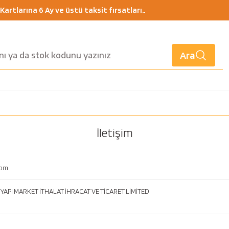
artlarına 6 Ay ve üstü taksit fırsatları..
Ara
İletişim
com
API MARKET İTHALAT İHRACAT VE TİCARET LİMİTED