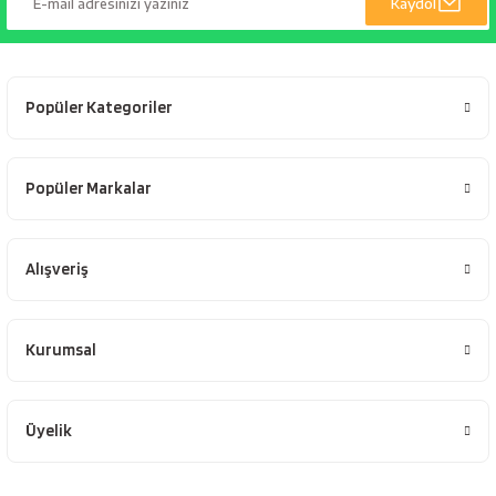
Kaydol
esici
naları
Popüler Kategoriler
ineleri
Popüler Markalar
Alışveriş
e
Kurumsal
an
Üyelik
a Telleri
Takım Dolabı