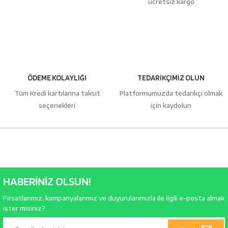
ücretsiz kargo
bancaları
Outdoor Giyim
leme Ürünleri
Teleskop ve Dürbün
Termos & Matara
ÖDEME KOLAYLIĞI
TEDARİKÇİMİZ OLUN
sları
Uyku Tulumu ve Mat
Tüm Kredi kartılarına taksit
Platformumuzda tedarikçi olmak
seçenekleri
için kaydolun
nesi
Yedek Kartuşlar
HABERİNİZ OLSUN!
Fırsatlarımız, kampanyalarımız ve duyurularımızla ile ilgili e-posta almak
neler
ister misiniz?