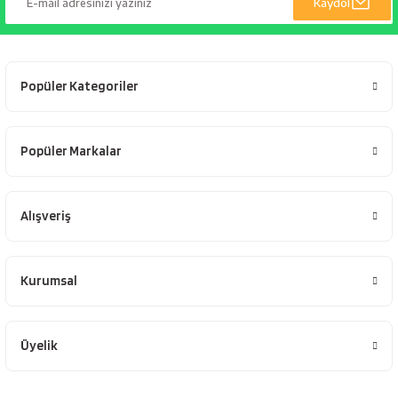
Kaydol
esici
naları
Popüler Kategoriler
ineleri
Popüler Markalar
Alışveriş
e
Kurumsal
an
Üyelik
a Telleri
Takım Dolabı