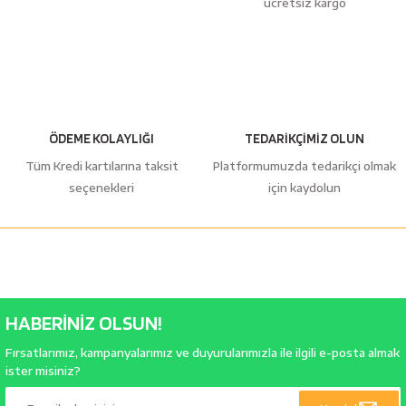
ücretsiz kargo
bancaları
Outdoor Giyim
leme Ürünleri
Teleskop ve Dürbün
Termos & Matara
ÖDEME KOLAYLIĞI
TEDARİKÇİMİZ OLUN
sları
Uyku Tulumu ve Mat
Tüm Kredi kartılarına taksit
Platformumuzda tedarikçi olmak
seçenekleri
için kaydolun
nesi
Yedek Kartuşlar
HABERİNİZ OLSUN!
Fırsatlarımız, kampanyalarımız ve duyurularımızla ile ilgili e-posta almak
neler
ister misiniz?