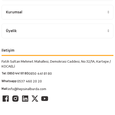
esici
Kurumsal
naları
Üyelik
ineleri
İletişim
Fatih Sultan Mehmet Mahallesi, Demokrasi Caddesi, No:32/1A, Kartepe /
e
KOCAELİ
Tel: 0850 441 81 80
0850 441 81 80
Whatsapp:
0537 460 20 20
Mail:
info@hepsinalburda.com
an
a Telleri
Takım Dolabı