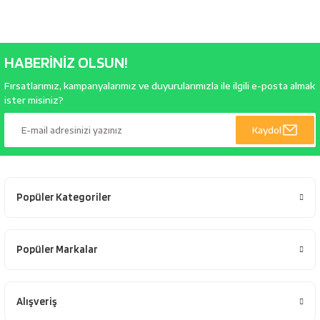
bancaları
Outdoor Giyim
leme Ürünleri
Teleskop ve Dürbün
HABERİNİZ OLSUN!
Termos & Matara
Fırsatlarımız, kampanyalarımız ve duyurularımızla ile ilgili e-posta almak
ister misiniz?
sları
Uyku Tulumu ve Mat
Kaydol
nesi
Yedek Kartuşlar
Popüler Kategoriler
Popüler Markalar
neler
Alışveriş