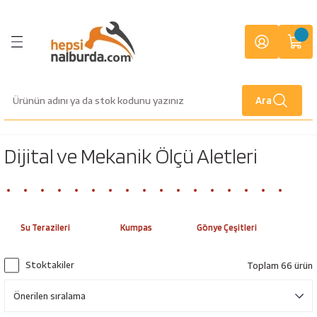
Geri Dön
Geri Dön
Geri Dön
Geri Dön
Geri Dön
Geri Dön
Geri Dön
Geri Dön
Geri Dön
Geri Dön
letleri
lburiye
or
i
fak
zemeleri
anları
Ekipmanları
eri
Anahtarlar
Tornavidalar
Kilit Çeşitleri
Yapı Malzemeleri
Bant Çeşitleri
Tesisat Malzemeleri
Civata ve Bağlantı Elemanları
Dijital ve Mekanik Ölçü Aletleri
Aksesuar Grupları
Gaz Armatürleri
Kamp Ekipmanları
Ahşap Oyma
Banyo Aksesuarları
Kaynak Makineleri
Kaynak Elektrodu ve Telleri
Kaynak Aksesuarları
İş Elbiseleri
Vidalamalar
ı
arları
ler
ri
Çatal İki Ağız Anahtarlar
Düz Uçlu Tornavidalar
Asma Kilitler
Boya Malzemeleri
İzole Bantlar
Vana Çeşitleri
Vidalar
Su Terazileri
Kaynak Paftaları
Kesme Hamlaçları
Balıkçılık Malzemeleri
Bileme Ekipmanları
Sabunluk
Argon Kaynak Makinası
Kaynak Elektrodu
Gazaltı Kaynak Makinası Aksesuarları
yağmurluk
Ara
kinaları
rı
e Telleri
 Baret
Ekleri
Kombine Anahtarlar
Yıldız Uçlu Tornavidalar
Diğer Kilit Çeşitleri
Yapı Kimyasalları
Çift Taraflı Bantlar
Siyah Dişli Fittings Malzemeler
Somun - Pul Çeşitleri
Kumpas
Propan Tav ve Kaynak Takımları
Balta & Testere & Kürek
Japon Testereleri
Havluluk
Gazaltı Kaynak Makinası
Kaynak Teli
Plazma Yedek Parça
Dijital ve Mekanik Ölçü Aletleri
arı
k Koruyucular
Cırcır Kombine Anahtarlar
Kontrol Kalemleri
Alüminyum Bantlar
Galvaniz Fittings Malzemeler
Rot - Tij - Gijon
Gönye Çeşitleri
Alev Geri Tepme Emniyet Valfleri
Çakı & Bıçak
Taşlama İçin Ahşap Oyma Aparatları
Diş Fırçalık
İnverter Kaynak Makinası
Tungsten Elektrod
ri
ırmık - Gelberi
i
k Parçalar
eleri
Yıldız İki Ağız Anahtarlar
Tornavida Takımları
Maskeleme Bantlar
Sarı Fittings Malzemeler
Kelepçe Grubu
Lazer Terazi
Basınç Düşürücüler
Diğer Kamp Ekipmanları
Kağıtlık
Kaynak Ağzı Açma Makinası
Su Terazileri
Kumpas
Gönye Çeşitleri
r
oyalar
ma Kablosu
Jakları
Botlar - Çizmeler
teresi
Allen Anahtar ve Takımları
Lokma Uçlu Tornavidalar
Kaydırmazlık Bantı
PPRC Plastik Fittings
Dübel Çeşitleri
Kaynak ve Kesme Hamlaçları
Diğer Outdoor Ürünleri
Askılık
Kaynak Eldiveni
caları
rı
spiratörleri
lzemeleri
ular Maskeler
ı
Boru Anahtarları
Torx Uçlu Tornavidalar
Tamir Bantları
PVC Plastik Malzemeler
Pergola Ayakları
Şalama
Kamp Çadırı
Süngerlik
Lazer Kaynak Makinası
Stoktakiler
Toplam 66 ürün
rı
rünleri
rı
i
Kurbağacık Anahtarlar
Teflon Bantlar
Kombi Bağlantı Setleri
Çivi Çeşitleri
Kamp Çantası
Küvet Tutamağı
Plazma Kaynak Makinası