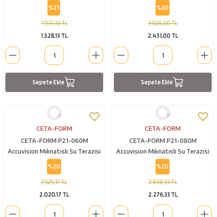
225 mm
%21
%20
bancaları
Outdoor Giyim
1.935,33 TL
3.025,00 TL
leme Ürünleri
Teleskop ve Dürbün
1.528,13 TL
2.431,00 TL
Termos & Matara
sları
Uyku Tulumu ve Mat
Sepete Ekle
Sepete Ekle
nesi
Yedek Kartuşlar
CETA-FORM
CETA-FORM
CETA-FORM P21-060M
CETA-FORM P21-080M
Accuvision Mıknatıslı Su Terazisi
Accuvision Mıknatıslı Su Terazisi
60 cm
80 Cm
%20
%20
2.529,17 TL
2.838,33 TL
2.020,17 TL
2.276,33 TL
neler