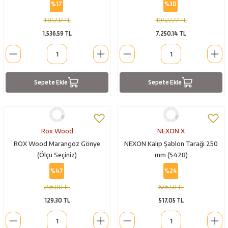
%17
%30
1.857,17 TL
10.422,77 TL
1.536,59 TL
7.250,14 TL
Sepete Ekle
Sepete Ekle
Rox Wood
NEXON X
ROX Wood Marangoz Gönye
NEXON Kalıp Şablon Tarağı 250
(Ölçü Seçiniz)
mm (5428)
%47
%24
246,00 TL
676,50 TL
129,30 TL
517,05 TL