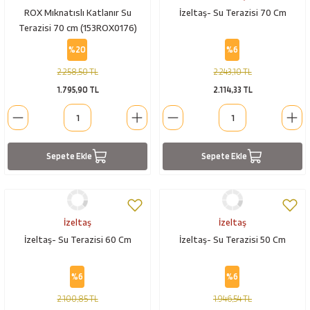
ROX Mıknatıslı Katlanır Su
İzeltaş- Su Terazisi 70 Cm
Terazisi 70 cm (153ROX0176)
%20
%6
2.258,50 TL
2.243,10 TL
1.795,90 TL
2.114,33 TL
Sepete Ekle
Sepete Ekle
İzeltaş
İzeltaş
İzeltaş- Su Terazisi 60 Cm
İzeltaş- Su Terazisi 50 Cm
%6
%6
2.100,85 TL
1.946,54 TL