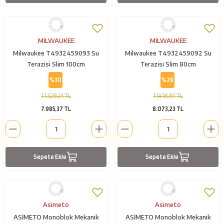
MILWAUKEE
MILWAUKEE
Milwaukee T4932459093 Su
Milwaukee T4932459092 Su
Terazisi Slim 100cm
Terazisi Slim 80cm
%30
%29
11.328,21 TL
11.418,81 TL
7.985,37 TL
8.073,23 TL
Sepete Ekle
Sepete Ekle
Asimeto
Asimeto
ASİMETO Monoblok Mekanik
ASİMETO Monoblok Mekanik