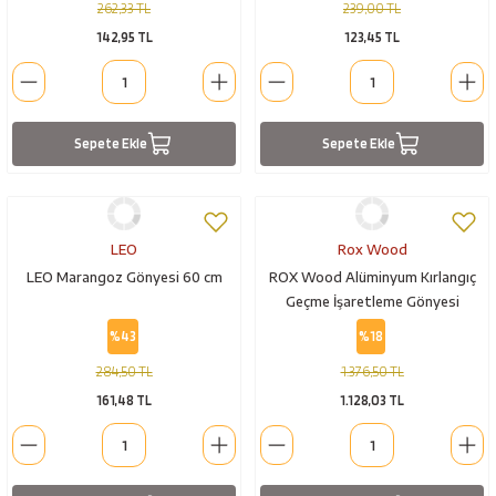
262,33 TL
239,00 TL
142,95 TL
123,45 TL
Sepete Ekle
Sepete Ekle
LEO
Rox Wood
LEO Marangoz Gönyesi 60 cm
ROX Wood Alüminyum Kırlangıç
Geçme İşaretleme Gönyesi
%43
%18
284,50 TL
1.376,50 TL
161,48 TL
1.128,03 TL