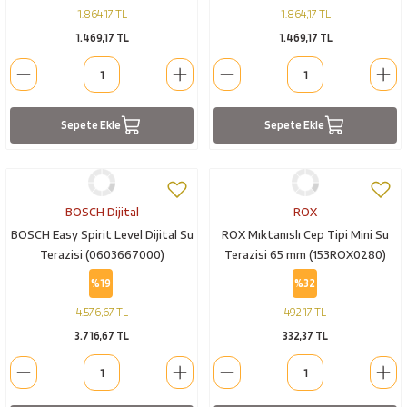
1.864,17 TL
1.864,17 TL
1.469,17 TL
1.469,17 TL
Sepete Ekle
Sepete Ekle
BOSCH Dijital
ROX
BOSCH Easy Spirit Level Dijital Su
ROX Mıktanıslı Cep Tipi Mini Su
Terazisi (0603667000)
Terazisi 65 mm (153ROX0280)
%19
%32
4.576,67 TL
492,17 TL
3.716,67 TL
332,37 TL