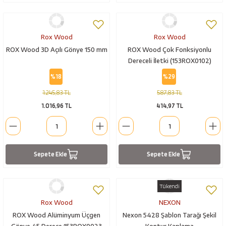
Rox Wood
Rox Wood
ROX Wood 3D Açılı Gönye 150 mm
ROX Wood Çok Fonksiyonlu
Dereceli İletki (153ROX0102)
%18
%29
1.245,83 TL
587,83 TL
1.016,96 TL
414,97 TL
Sepete Ekle
Sepete Ekle
Tükendi
Rox Wood
NEXON
ROX Wood Alüminyum Üçgen
Nexon 5428 Şablon Tarağı Şekil