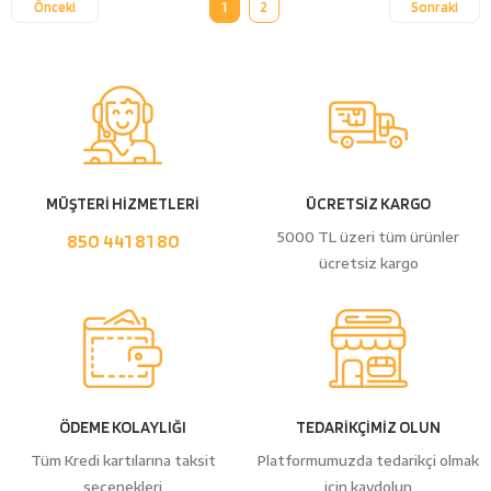
1
2
MÜŞTERİ HİZMETLERİ
ÜCRETSİZ KARGO
5000 TL üzeri tüm ürünler
850 441 81 80
ücretsiz kargo
ÖDEME KOLAYLIĞI
TEDARİKÇİMİZ OLUN
Tüm Kredi kartılarına taksit
Platformumuzda tedarikçi olmak
seçenekleri
için kaydolun