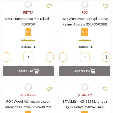
RETTA
ROX
Retta Kumpas 150 mm Dijital -
ROX Alüminyum 45°Açılı Gönye
RDK0150
Kesme Aparatı (153ROX0288)
%6
%-8
2.246,71 TL
989,17 TL
2.117,82 TL
1.068,58 TL
Sepete Ekle
Sepete Ekle
Rox Wood
STANLEY
ROX Wood Alüminyum Üçgen
STANLEY 1-45-685 Marangoz
Marangoz Gönye 305x430 mm
Çelik Gönye 250x140 mm
(153ROX0089)