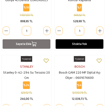
Gönye 45 Derece 153ROX0023
Kontur Kaplama
%19
%7
1.107,00 TL
566,52 TL
898,95 TL
528,98 TL
Sepete Ekle
Stokta Yok
Tükendi
Tükendi
STANLEY
BOSCH
Stanley 0-42-294 Su Terazisi 20
Bosch GAM 220 MF Dijital Açı
Cm
Ölçer - 0601076600
%24
%4
323,92 TL
12.510,76 TL
245,00 TL
12.039,73 TL