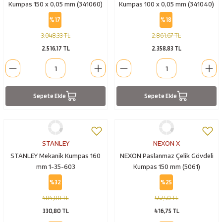
Kumpas 150 x 0,05 mm (341060)
Kumpas 100 x 0,05 mm (341040)
%17
%18
3.048,33 TL
2.861,67 TL
2.516,17 TL
2.358,83 TL
Sepete Ekle
Sepete Ekle
STANLEY
NEXON X
STANLEY Mekanik Kumpas 160
NEXON Paslanmaz Çelik Gövdeli
mm 1-35-603
Kumpas 150 mm (5061)
%32
%25
484,00 TL
557,50 TL
330,80 TL
416,75 TL