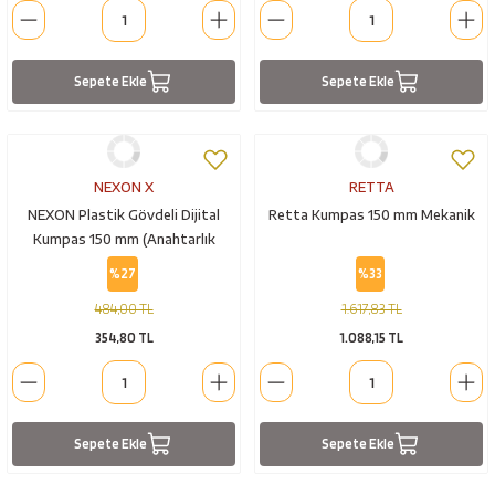
Sepete Ekle
Sepete Ekle
NEXON X
RETTA
NEXON Plastik Gövdeli Dijital
Retta Kumpas 150 mm Mekanik
Kumpas 150 mm (Anahtarlık
Hediyeli)
%27
%33
484,00 TL
1.617,83 TL
354,80 TL
1.088,15 TL
Sepete Ekle
Sepete Ekle