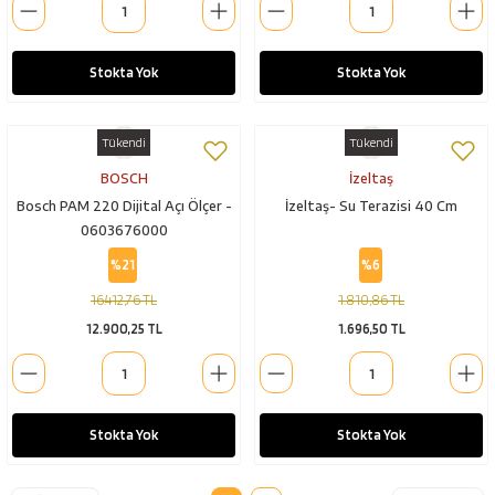
Stokta Yok
Stokta Yok
Tükendi
Tükendi
BOSCH
İzeltaş
Bosch PAM 220 Dijital Açı Ölçer -
İzeltaş- Su Terazisi 40 Cm
0603676000
%21
%6
16.412,76 TL
1.810,86 TL
12.900,25 TL
1.696,50 TL
Stokta Yok
Stokta Yok