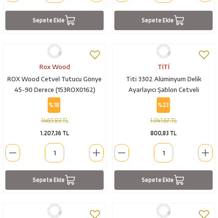
Sepete Ekle
Sepete Ekle
Rox Wood
TİTİ
ROX Wood Cetvel Tutucu Gönye
Titi 3302 Alüminyum Delik
45-90 Derece (153ROX0162)
Ayarlayıcı Şablon Cetveli
%18
%23
1.469,83 TL
1.041,67 TL
1.207,36 TL
800,83 TL
Sepete Ekle
Sepete Ekle