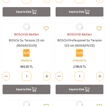
esici
Sepete Ekle
Sepete Ekle
naları
BOSCH El Aletleri
BOSCH El Aletleri
ineleri
BOSCH Su Terazisi 25 cm
BOSCH Profesyonel Su Terazisi
(1600A032V5)
120 cm (1600A01V3Z)
%25
%20
e
914,50 TL
2.740,33 TL
682,30 TL
2.195,13 TL
an
Sepete Ekle
Sepete Ekle
a Telleri
Takım Dolabı