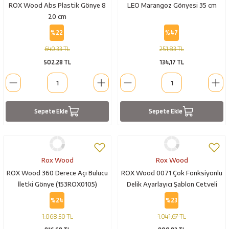
ROX Wood Abs Plastik Gönye 8
LEO Marangoz Gönyesi 35 cm
20 cm
%22
%47
640,33 TL
251,83 TL
502,28 TL
134,17 TL
Sepete Ekle
Sepete Ekle
Rox Wood
Rox Wood
ROX Wood 360 Derece Açı Bulucu
ROX Wood 0071 Çok Fonksiyonlu
İletki Gönye (153ROX0105)
Delik Ayarlayıcı Şablon Cetveli
%24
%23
1.068,50 TL
1.041,67 TL