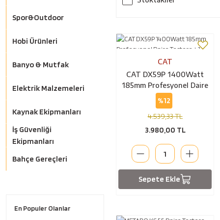
Spor&Outdoor
Hobi Ürünleri
CAT
Banyo & Mutfak
CAT DX59P 1400Watt
185mm Profesyonel Daire
Elektrik Malzemeleri
Testere + 1 Adet 185mm
%12
40 Diş Yedek Testere
Kaynak Ekipmanları
4.539,33 TL
İş Güvenliği
3.980,00 TL
Ekipmanları
Bahçe Gereçleri
Sepete Ekle
En Populer Olanlar