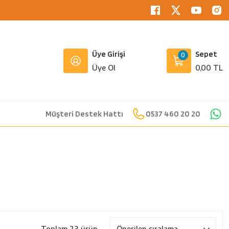
Üye Girişi
Sepet
0
Üye Ol
0,00 TL
Müşteri Destek Hattı
0537 460 20 20
Toplam 23 ürün