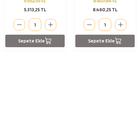
5.552,33 TL
8.807,84 TL
5.313,25 TL
8.460,25 TL
Sepete Ekle
Sepete Ekle