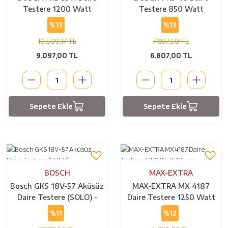
Testere 1200 Watt
Testere 850 Watt
%13
%13
10.509,17 TL
7.837,50 TL
9.097,00 TL
6.807,00 TL
Sepete Ekle
Sepete Ekle
BOSCH
MAX-EXTRA
Bosch GKS 18V-57 Aküsüz
MAX-EXTRA MX 4187
Daire Testere (SOLO) -
Daire Testere 1250 Watt
06016A2200
185 mm
%11
%12