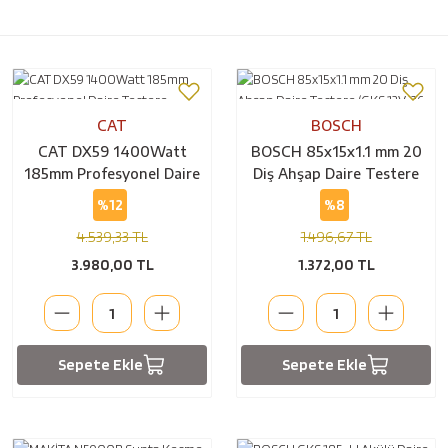
CAT
BOSCH
CAT DX59 1400Watt
BOSCH 85x15x1.1 mm 20
185mm Profesyonel Daire
Diş Ahşap Daire Testere
Testere
(GKS 12V-26 için)
%12
%8
4.539,33 TL
1.496,67 TL
3.980,00 TL
1.372,00 TL
Sepete Ekle
Sepete Ekle