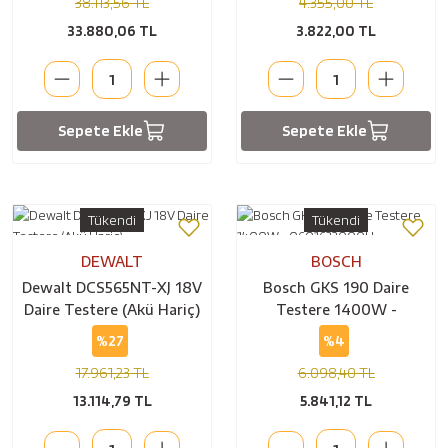
38.113,56 TL
4.355,00 TL
33.880,06 TL
3.822,00 TL
Sepete Ekle
Sepete Ekle
Tükendi
Tükendi
DEWALT
BOSCH
Dewalt DCS565NT-XJ 18V
Bosch GKS 190 Daire
Daire Testere (Akü Hariç)
Testere 1400W -
0601623000H
%27
%4
17.961,23 TL
6.098,40 TL
13.114,79 TL
5.841,12 TL