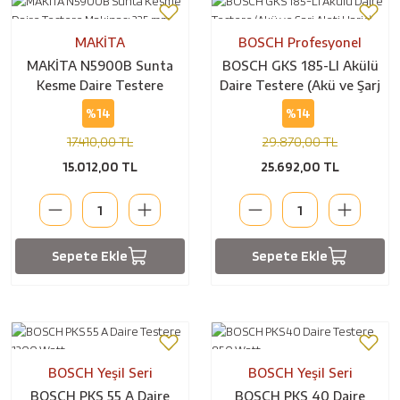
MAKİTA
BOSCH Profesyonel
MAKİTA N5900B Sunta
BOSCH GKS 185-LI Akülü
Kesme Daire Testere
Daire Testere (Akü ve Şarj
Makinası 235 mm 2000
Aleti Hariç)
%14
%14
Watt
17.410,00 TL
29.870,00 TL
15.012,00 TL
25.692,00 TL
Sepete Ekle
Sepete Ekle
BOSCH Yeşil Seri
BOSCH Yeşil Seri
BOSCH PKS 55 A Daire
BOSCH PKS 40 Daire