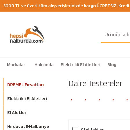
5000 TL ve üzeri tüm alışverişlerinizde kargo ÜCRETSİZ! Kredi K
Markalar
Hakkında
Elektrikli El Aletleri
Blog
Daire Testereler
DREMEL Fırsatları
Elektrikli El Aletleri
El Aletleri
Hırdavat&Nalburiye
Stoktakiler