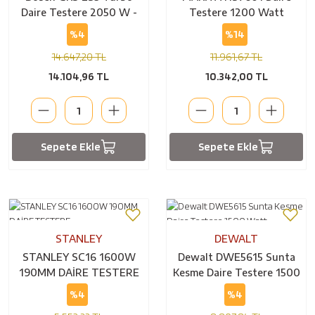
Daire Testere 2050 W -
Testere 1200 Watt
06015A2001
%4
%14
14.647,20 TL
11.961,67 TL
14.104,96 TL
10.342,00 TL
Sepete Ekle
Sepete Ekle
STANLEY
DEWALT
STANLEY SC16 1600W
Dewalt DWE5615 Sunta
190MM DAİRE TESTERE
Kesme Daire Testere 1500
Watt
%4
%4