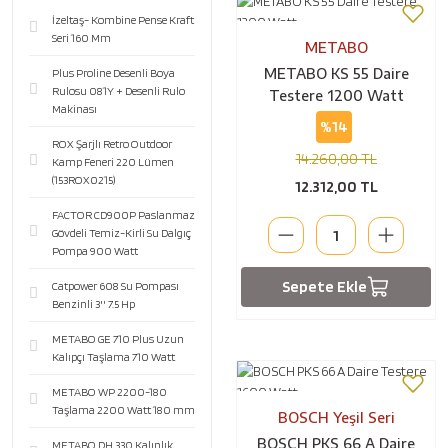
İzeltaş- Kombine Pense Kraft
Seri 160 Mm
METABO
Plus Proline Desenli Boya
METABO KS 55 Daire
Rulosu 081Y + Desenli Rulo
Testere 1200 Watt
Makinası
%14
ROX Şarjlı Retro Outdoor
14.260,00 TL
Kamp Feneri 220 Lümen
(153ROX0215)
12.312,00 TL
FACTOR CD900P Paslanmaz
Gövdeli Temiz-Kirli Su Dalgıç
Pompa 900 Watt
Sepete Ekle
Catpower 608 Su Pompası
Benzinli 3'' 7.5 Hp
METABO GE 710 Plus Uzun
Kalıpçı Taşlama 710 Watt
METABO WP 2200-180
Taşlama 2200 Watt 180 mm
BOSCH Yeşil Seri
BOSCH PKS 66 A Daire
METABO DH 330 Kalınlık