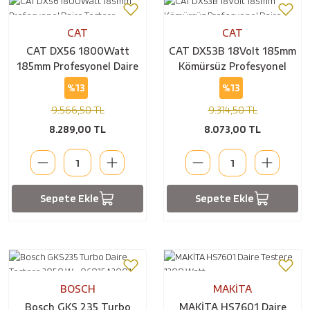
CAT
CAT
CAT DX56 1800Watt
CAT DX53B 18Volt 185mm
185mm Profesyonel Daire
Kömürsüz Profesyonel
Testere
Daire Testere (Akü Dahil
%13
%13
Değildir)
9.566,50 TL
9.314,50 TL
8.289,00 TL
8.073,00 TL
Sepete Ekle
Sepete Ekle
BOSCH
MAKİTA
Bosch GKS 235 Turbo
MAKİTA HS7601 Daire