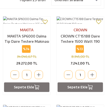
MAKİTA
CROWN
MAKİTA SP6000 Dalma
CROWN CT15188 Daire
Tip Daire Testere Makinası
Testere 1500 Watt 190
165 mm Testereli
mm
%14
%13
34.046,67 TL
8.345,00 TL
29.272,00 TL
7.242,00 TL
Sepete Ekle
Sepete Ekle