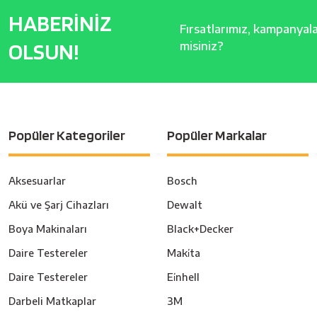
HABERİNİZ
Fırsatlarımız, kampanyalar
OLSUN!
misiniz?
Popüler Kategoriler
Popüler Markalar
Aksesuarlar
Bosch
Akü ve Şarj Cihazları
Dewalt
Boya Makinaları
Black+Decker
Daire Testereler
Maki̇ta
Daire Testereler
Ei̇nhell
Darbeli Matkaplar
3M