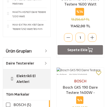
Makinası
Testere 1600 Watt
%14
MAKİTA HS7601 Daire Testere
1200 Watt
13.256,67 TL
MAX-EXTRA MX 4187 Daire
11.452,00 TL
Testere 1250 Watt 185 mm
Sepete Ekle
Ürün Grupları
Daire Testereler
Elektrikli El
BOSCH
Aletleri
Bosch GKS 190 Daire
Testere 1400W -
Tüm Markalar
0601623000
%4
BOSCH (5)