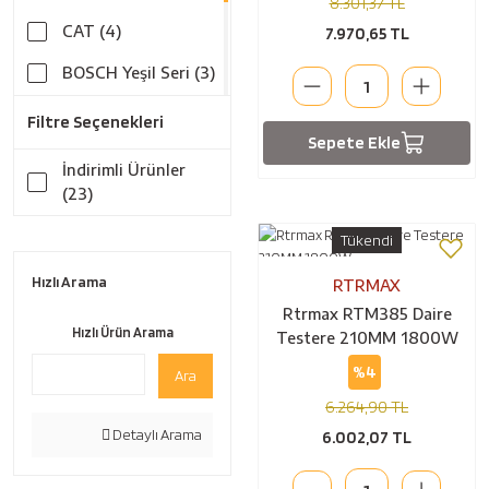
8.301,37 TL
CAT (4)
7.970,65 TL
BOSCH Yeşil Seri (3)
MAKİTA (3)
Filtre Seçenekleri
Sepete Ekle
DEWALT (2)
İndirimli Ürünler
(23)
BOSCH Profesyonel
(1)
Tükendi
CROWN (1)
Hızlı Arama
RTRMAX
MAX-EXTRA (1)
Rtrmax RTM385 Daire
Hızlı Ürün Arama
Testere 210MM 1800W
METABO (1)
%4
Ara
RTRMAX (1)
6.264,90 TL
STANLEY (1)
Detaylı Arama
6.002,07 TL