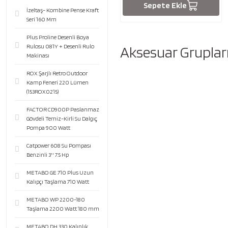
Sepete Ekle
İzeltaş- Kombine Pense Kraft
Seri 160 Mm
Plus Proline Desenli Boya
Rulosu 081Y + Desenli Rulo
Aksesuar Gruplar
Makinası
ROX Şarjlı Retro Outdoor
Kamp Feneri 220 Lümen
(153ROX0215)
FACTOR CD900P Paslanmaz
Gövdeli Temiz-Kirli Su Dalgıç
Pompa 900 Watt
Catpower 608 Su Pompası
Benzinli 3'' 7.5 Hp
METABO GE 710 Plus Uzun
Kalıpçı Taşlama 710 Watt
METABO WP 2200-180
Taşlama 2200 Watt 180 mm
METABO DH 330 Kalınlık