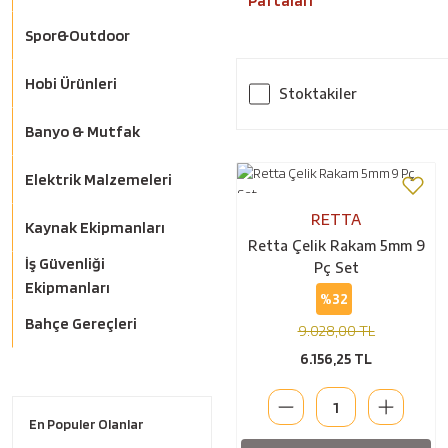
Paftaları
Spor&Outdoor
Hobi Ürünleri
Stoktakiler
Banyo & Mutfak
Elektrik Malzemeleri
RETTA
Kaynak Ekipmanları
Retta Çelik Rakam 5mm 9
İş Güvenliği
Pç Set
Ekipmanları
%32
Bahçe Gereçleri
9.028,00 TL
6.156,25 TL
En Populer Olanlar