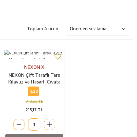
Toplam 4 ürün
NEXON X
NEXON Çift Taraflı Ters
Kılavuz ve Hasarlı Cıvata
Vida Boru Çıkarıcı (5334)
%32
318,33 TL
215,17 TL