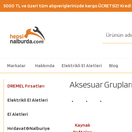
5000 TL ve üzeri tüm alışverişlerinizde kargo ÜCRETSİZ! Kredi K
Markalar
Hakkında
Elektrikli El Aletleri
Blog
Aksesuar Gruplar
DREMEL Fırsatları
Elektrikli El Aletleri
El Aletleri
Kaynak
Hırdavat&Nalburiye