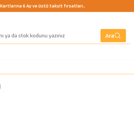
artlarına 6 Ay ve üstü taksit fırsatları..
Ara
ı