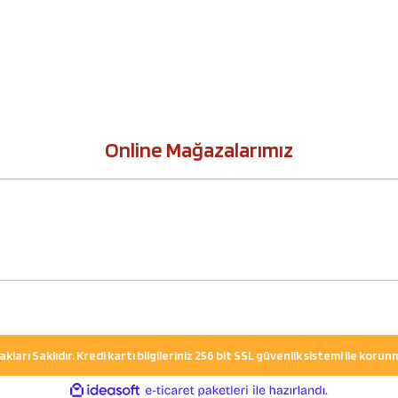
Online Mağazalarımız
ları Saklıdır. Kredi kartı bilgileriniz 256 bit SSL güvenlik sistemi ile koru
ile
ideasoft
e-