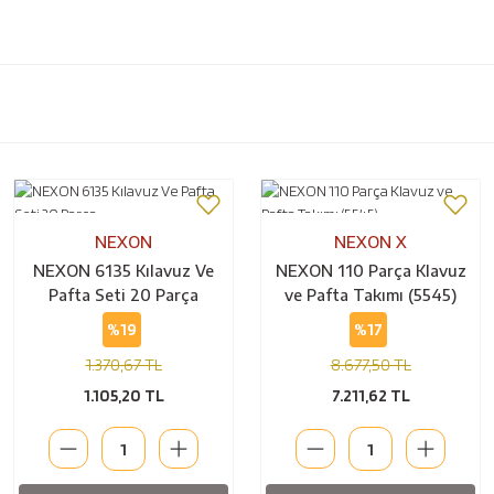
NEXON
NEXON X
NEXON 6135 Kılavuz Ve
NEXON 110 Parça Klavuz
Pafta Seti 20 Parça
ve Pafta Takımı (5545)
%19
%17
1.370,67 TL
8.677,50 TL
1.105,20 TL
7.211,62 TL