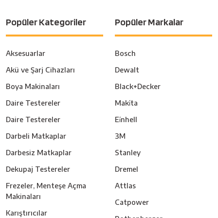
Popüler Kategoriler
Popüler Markalar
Aksesuarlar
Bosch
Akü ve Şarj Cihazları
Dewalt
Boya Makinaları
Black+Decker
Daire Testereler
Maki̇ta
Daire Testereler
Ei̇nhell
Darbeli Matkaplar
3M
Darbesiz Matkaplar
Stanley
Dekupaj Testereler
Dremel
Frezeler, Menteşe Açma
Attlas
Makinaları
Catpower
Karıştırıcılar