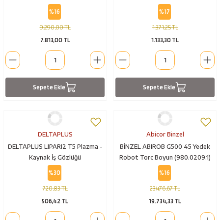
%16
%17
9.290,00 TL
1.371,25 TL
7.813,00 TL
1.133,30 TL
Sepete Ekle
Sepete Ekle
DELTAPLUS
Abicor Binzel
DELTAPLUS LIPARI2 T5 Plazma -
BİNZEL ABIROB G500 45 Yedek
Kaynak İş Gözlüğü
Robot Torc Boyun (980.0209.1)
%30
%16
720,83 TL
23.476,67 TL
506,42 TL
19.734,33 TL