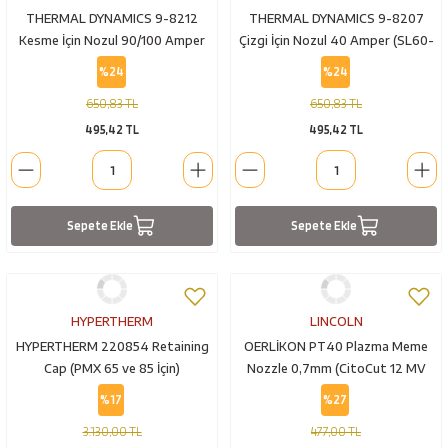
THERMAL DYNAMICS 9-8212
THERMAL DYNAMICS 9-8207
Kesme İçin Nozul 90/100 Amper
Çizgi İçin Nozul 40 Amper (SL60-
(SL60-SL100)
SL100)
%24
%24
650,83 TL
650,83 TL
495,42 TL
495,42 TL
Sepete Ekle
Sepete Ekle
HYPERTHERM
LINCOLN
HYPERTHERM 220854 Retaining
OERLİKON PT40 Plazma Meme
Cap (PMX 65 ve 85 İçin)
Nozzle 0,7mm (CitoCut 12 MV
için)
%17
%27
3.130,00 TL
477,00 TL