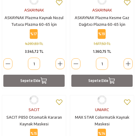
ASKAYNAK
ASKAYNAK
ASKAYNAK Plazma Kaynak Nozul
ASKAYNAK Plazma Kesme Gaz
Tutucu Plazma 60-65 İçin
Dağıtıcı Plazma 60-65 İçin
(82TW60510)
(82TW60027)
%17
%19
4.269,83 TL
1.677,50 TL
3.545,72 TL
1.360,75 TL
Sepete Ekle
Sepete Ekle
SACIT
UNIARC
SACIT P850 Otomatik Kararan
MAX STAR Colormatik Kaynak
Kaynak Maskesi
Maskesi
%15
%14