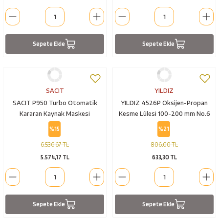
esici
naları
Sepete Ekle
Sepete Ekle
ineleri
SACIT
YILDIZ
SACIT P950 Turbo Otomatik
YILDIZ 4526P Oksijen-Propan
Kararan Kaynak Maskesi
Kesme Lülesi 100-200 mm No.6
e
%15
%21
6.536,67 TL
806,00 TL
5.574,17 TL
633,30 TL
an
a Telleri
Takım Dolabı
Sepete Ekle
Sepete Ekle