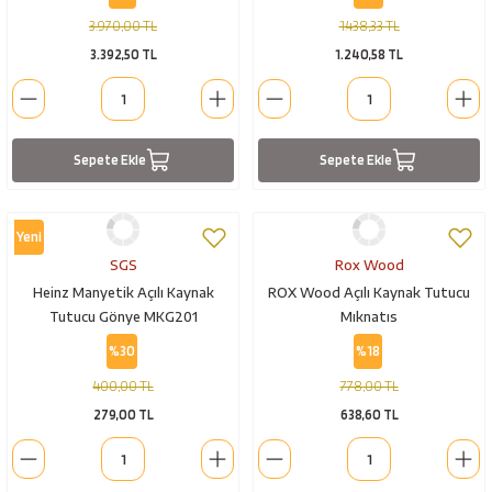
3.970,00 TL
1.438,33 TL
3.392,50 TL
1.240,58 TL
Sepete Ekle
Sepete Ekle
Yeni
SGS
Rox Wood
Heinz Manyetik Açılı Kaynak
ROX Wood Açılı Kaynak Tutucu
Tutucu Gönye MKG201
Mıknatıs
%30
%18
400,00 TL
778,00 TL
279,00 TL
638,60 TL