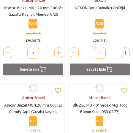
Abicor Binzel
NEXON
Abicor-Binzel M6 1.20 mm CuCrZr
NEXON Deri Kaynakçı Önlüğü
Gazaltı Kaynak Memesi 6/25
%40
%28
218,00 TL
593,64 TL
129,90 TL
426,18 TL
Sepete Ekle
Sepete Ekle
Abicor Binzel
Abicor Binzel
Abicor Binzel M8 1.20 mm CuCrZr
BİNZEL MB 401 Yedek Mig Torç
Gümüş Kaplı Gazaltı Kaynak
Boyun Sulu (033.0277)
Memesi
%28
%17
440,83 TL
5.235,83 TL