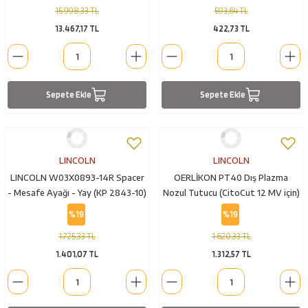
15.998,33 TL
593,64 TL
13.467,17 TL
422,73 TL
Sepete Ekle
Sepete Ekle
LINCOLN
LINCOLN
LINCOLN W03X0893-14R Spacer
OERLİKON PT40 Dış Plazma
- Mesafe Ayağı - Yay (KP 2843-10)
Nozul Tutucu (CitoCut 12 MV için)
%19
%19
1.725,33 TL
1.620,33 TL
1.401,07 TL
1.312,57 TL