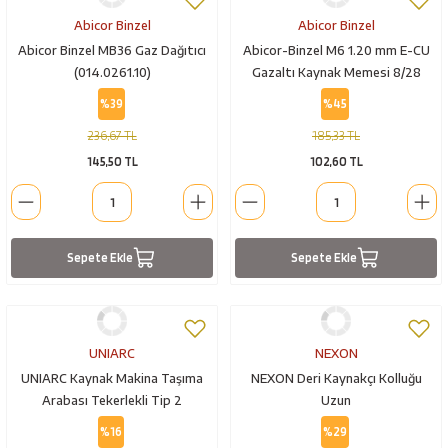
Abicor Binzel
Abicor Binzel
Abicor Binzel MB36 Gaz Dağıtıcı
Abicor-Binzel M6 1.20 mm E-CU
(014.0261.10)
Gazaltı Kaynak Memesi 8/28
%39
%45
236,67 TL
185,33 TL
145,50 TL
102,60 TL
Sepete Ekle
Sepete Ekle
UNIARC
NEXON
UNIARC Kaynak Makina Taşıma
NEXON Deri Kaynakçı Kolluğu
Arabası Tekerlekli Tip 2
Uzun
%16
%29