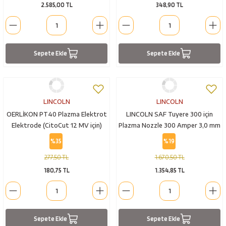
2.585,00 TL
348,90 TL
Sepete Ekle
Sepete Ekle
LINCOLN
LINCOLN
OERLİKON PT40 Plazma Elektrot
LINCOLN SAF Tuyere 300 için
Elektrode (CitoCut 12 MV için)
Plazma Nozzle 300 Amper 3,0 mm
M16X1 (W000325021)
%35
%19
277,50 TL
1.670,50 TL
180,75 TL
1.354,85 TL
Sepete Ekle
Sepete Ekle