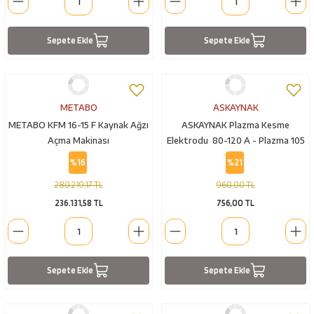
Sepete Ekle
Sepete Ekle
METABO
ASKAYNAK
METABO KFM 16-15 F Kaynak Ağzı
ASKAYNAK Plazma Kesme
Açma Makinası
Elektrodu 80-120 A - Plazma 105
İçin (82TW52676)
%16
%21
280.219,17 TL
960,00 TL
236.131,58 TL
756,00 TL
Sepete Ekle
Sepete Ekle