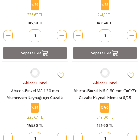
Kaynak Memesi 10/30
%39
%38
236,67 TL
241,33 TL
145,50 TL
149,40 TL
Sepete Ekle
Sepete Ekle
Abicor Binzel
Abicor Binzel
Abicor-Binzel M8 1.20 mm
Abicor-Binzel M6 0.80 mm CuCrZr
Aluminyum Kaynağı için Gazaltı
Gazaltı Kaynak Memesi 6/25
Kaynak Memesi 10/30
%39
%40
236,67 TL
218,00 TL
145,50 TL
129,90 TL