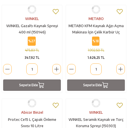
WINKEL
METABO
WINKEL Gazaltı Kaynak Spreyi
METABO KFM Kaynak Ağzı Açma
400 ml (150146)
Makinası İçin Çelik Karbür Uç
(623564000)
%27
%18
475,83 TL
1.992,50 TL
347,92 TL
1.626,25 TL
Sepete Ekle
Sepete Ekle
Abicor Binzel
WINKEL
Protec Ce15 L Çapak Önleme
WINKEL Seramik Kaynak ve Torç
Sıvısı 10 Litre
Koruma Spreyi (150303)