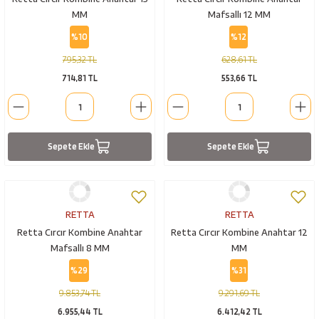
MM
Mafsallı 12 MM
%10
%12
795,32 TL
628,61 TL
714,81 TL
553,66 TL
Sepete Ekle
Sepete Ekle
RETTA
RETTA
Retta Cırcır Kombine Anahtar
Retta Cırcır Kombine Anahtar 12
Mafsallı 8 MM
MM
%29
%31
9.853,74 TL
9.291,69 TL
6.955,44 TL
6.412,42 TL