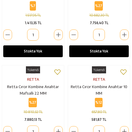
%7
%27
1.517,95 TL
10.682,30 TL
1.413,35 TL
7.756,40 TL
Stokta Yok
Stokta Yok
Tükendi
Tükendi
RETTA
RETTA
Retta Cırcır Kombine Anahtar
Retta Cırcır Kombine Anahtar 10
Mafsallı 22 MM
MM
%27
%12
10.810,32 TL
657,80 TL
7.880,13 TL
581,87 TL