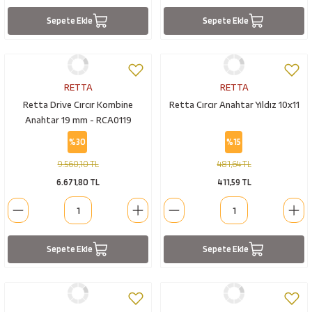
Sepete Ekle
Sepete Ekle
RETTA
RETTA
Retta Drive Cırcır Kombine
Retta Cırcır Anahtar Yıldız 10x11
Anahtar 19 mm - RCA0119
%30
%15
9.560,10 TL
481,64 TL
6.671,80 TL
411,59 TL
Sepete Ekle
Sepete Ekle