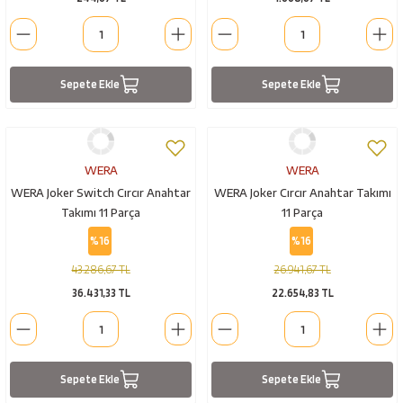
Sepete Ekle
Sepete Ekle
WERA
WERA
WERA Joker Switch Cırcır Anahtar
WERA Joker Cırcır Anahtar Takımı
Takımı 11 Parça
11 Parça
%16
%16
43.286,67 TL
26.941,67 TL
36.431,33 TL
22.654,83 TL
Sepete Ekle
Sepete Ekle