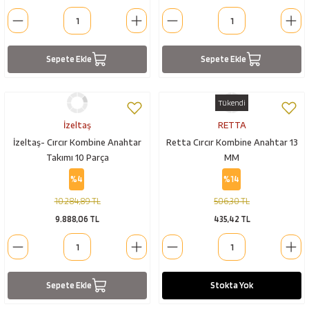
Sepete Ekle
Sepete Ekle
Tükendi
İzeltaş
RETTA
İzeltaş- Cırcır Kombine Anahtar
Retta Cırcır Kombine Anahtar 13
Takımı 10 Parça
MM
%4
%14
10.284,89 TL
506,30 TL
9.888,06 TL
435,42 TL
Sepete Ekle
Stokta Yok