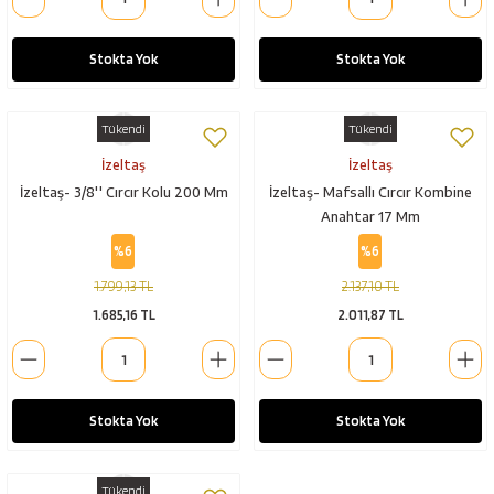
Stokta Yok
Stokta Yok
Tükendi
Tükendi
İzeltaş
İzeltaş
İzeltaş- 3/8'' Cırcır Kolu 200 Mm
İzeltaş- Mafsallı Cırcır Kombine
Anahtar 17 Mm
%6
%6
1.799,13 TL
2.137,10 TL
1.685,16 TL
2.011,87 TL
Stokta Yok
Stokta Yok
Tükendi