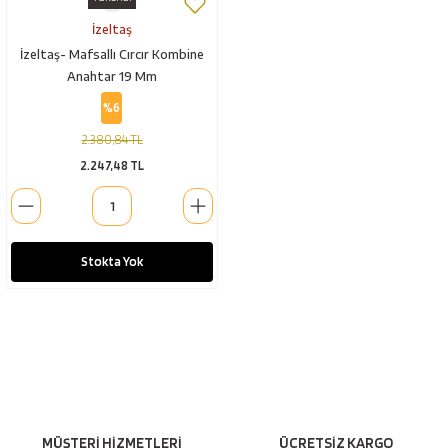
İzeltaş
İzeltaş- Mafsallı Cırcır Kombine
Anahtar 19 Mm
%6
2.380,84 TL
2.247,48 TL
Stokta Yok
MÜŞTERİ HİZMETLERİ
ÜCRETSİZ KARGO