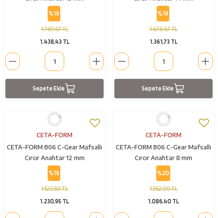
%19
%19
1.769,67 TL
1.678,67 TL
1.438,43 TL
1.361,73 TL
Sepete Ekle
Sepete Ekle
CETA-FORM
CETA-FORM
CETA-FORM B06 C-Gear Mafsallı
CETA-FORM B06 C-Gear Mafsallı
Cırcır Anahtar 12 mm
Cırcır Anahtar 8 mm
%19
%20
1.523,50 TL
1.352,00 TL
1.230,95 TL
1.086,40 TL