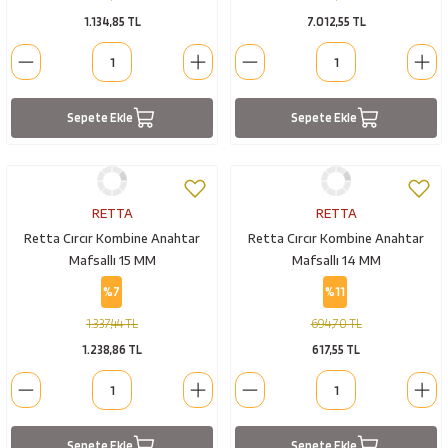
1.134,85 TL
7.012,55 TL
Sepete Ekle
Sepete Ekle
RETTA
RETTA
Retta Cırcır Kombine Anahtar
Retta Cırcır Kombine Anahtar
Mafsallı 15 MM
Mafsallı 14 MM
%7
%11
1.337,44 TL
694,70 TL
1.238,86 TL
617,55 TL
Sepete Ekle
Sepete Ekle