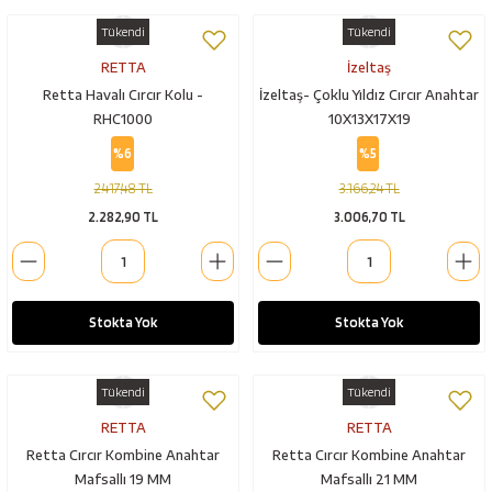
Tükendi
Tükendi
RETTA
İzeltaş
Retta Havalı Cırcır Kolu -
İzeltaş- Çoklu Yıldız Cırcır Anahtar
RHC1000
10X13X17X19
%6
%5
2.417,48 TL
3.166,24 TL
2.282,90 TL
3.006,70 TL
Stokta Yok
Stokta Yok
Tükendi
Tükendi
RETTA
RETTA
Retta Cırcır Kombine Anahtar
Retta Cırcır Kombine Anahtar
Mafsallı 19 MM
Mafsallı 21 MM