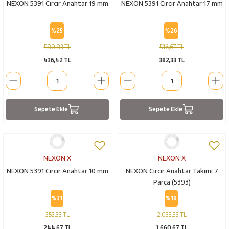
NEXON 5391 Cırcır Anahtar 19 mm
NEXON 5391 Cırcır Anahtar 17 mm
%25
%26
580,83 TL
516,67 TL
436,42 TL
382,33 TL
Sepete Ekle
Sepete Ekle
NEXON X
NEXON X
NEXON 5391 Cırcır Anahtar 10 mm
NEXON Cırcır Anahtar Takımı 7
Parça (5393)
%31
%18
353,33 TL
2.033,33 TL
244,67 TL
1.660,67 TL