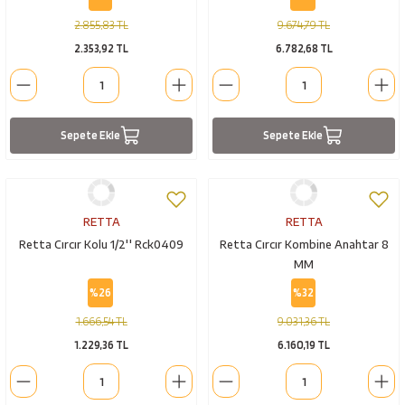
2.855,83 TL
9.674,79 TL
2.353,92 TL
6.782,68 TL
Sepete Ekle
Sepete Ekle
RETTA
RETTA
Retta Cırcır Kolu 1/2'' Rck0409
Retta Cırcır Kombine Anahtar 8
MM
%26
%32
1.666,54 TL
9.031,36 TL
1.229,36 TL
6.160,19 TL