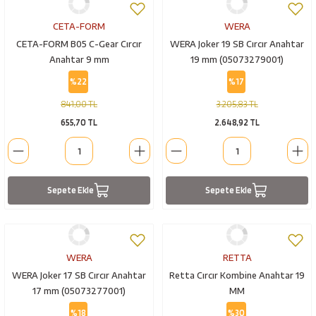
CETA-FORM
WERA
CETA-FORM B05 C-Gear Cırcır
WERA Joker 19 SB Cırcır Anahtar
Anahtar 9 mm
19 mm (05073279001)
%22
%17
841,00 TL
3.205,83 TL
655,70 TL
2.648,92 TL
Sepete Ekle
Sepete Ekle
WERA
RETTA
WERA Joker 17 SB Cırcır Anahtar
Retta Cırcır Kombine Anahtar 19
17 mm (05073277001)
MM
%18
%30