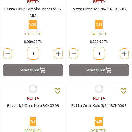
RETTA
RETTA
Retta Cırcır Kombine Anahtar 22
Retta Cırcır Kolu 1/4 '' RCK0207
MM
%29
%31
9.888,95 TL
9.413,52 TL
6.989,23 TL
6.529,98 TL
Sepete Ekle
Sepete Ekle
RETTA
RETTA
Retta 1/4 Cırcır Kolu RCK0209
Retta Cırcır Kolu 3/8 '' RCK0309
%8
%29
1.229,84 TL
9.912,75 TL