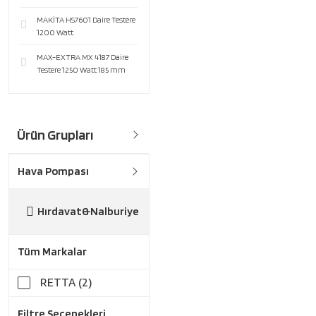
MAKİTA HS7601 Daire Testere
1200 Watt
MAX-EXTRA MX 4187 Daire
Testere 1250 Watt 185 mm
Ürün Grupları
Hava Pompası
Hırdavat&Nalburiye
Tüm Markalar
RETTA (2)
Filtre Seçenekleri