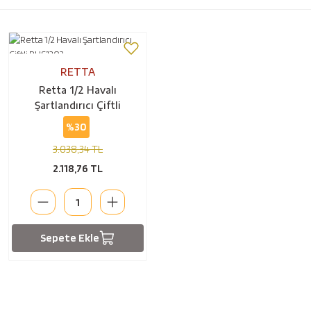
RETTA
Retta 1/2 Havalı
Şartlandırıcı Çiftli
RHS1202
%30
3.038,34 TL
2.118,76 TL
Sepete Ekle