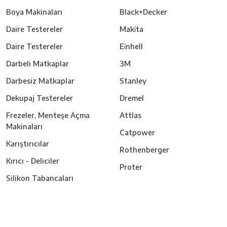
Boya Makinaları
Black+Decker
Daire Testereler
Maki̇ta
Daire Testereler
Ei̇nhell
Darbeli Matkaplar
3M
Darbesiz Matkaplar
Stanley
Dekupaj Testereler
Dremel
Frezeler, Menteşe Açma
Attlas
Makinaları
Catpower
Karıştırıcılar
Rothenberger
Kırıcı - Deliciler
Proter
Silikon Tabancaları