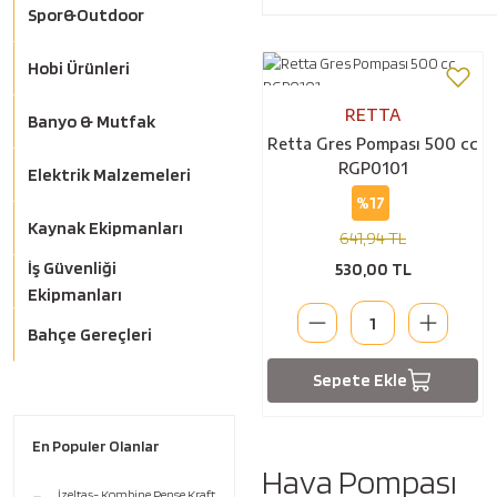
Spor&Outdoor
Hobi Ürünleri
RETTA
Banyo & Mutfak
Retta Gres Pompası 500 cc
RGP0101
Elektrik Malzemeleri
%17
Kaynak Ekipmanları
641,94 TL
İş Güvenliği
530,00 TL
Ekipmanları
Bahçe Gereçleri
Sepete Ekle
En Populer Olanlar
Hava Pompası
İzeltaş- Kombine Pense Kraft