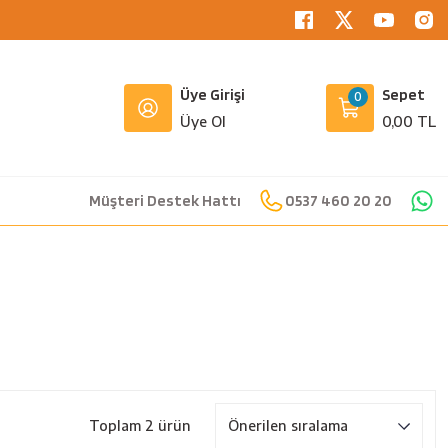
Üye Girişi
Sepet
0
Üye Ol
0,00 TL
Müşteri Destek Hattı
0537 460 20 20
Toplam 2 ürün