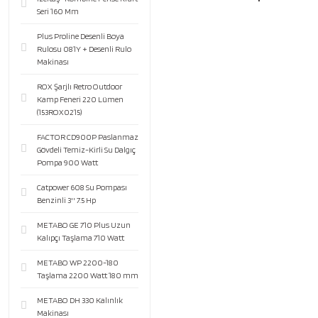
Seri 160 Mm
Plus Proline Desenli Boya
Rulosu 081Y + Desenli Rulo
Makinası
ROX Şarjlı Retro Outdoor
Kamp Feneri 220 Lümen
(153ROX0215)
FACTOR CD900P Paslanmaz
Gövdeli Temiz-Kirli Su Dalgıç
Pompa 900 Watt
Catpower 608 Su Pompası
Benzinli 3'' 7.5 Hp
METABO GE 710 Plus Uzun
Kalıpçı Taşlama 710 Watt
METABO WP 2200-180
Taşlama 2200 Watt 180 mm
METABO DH 330 Kalınlık
Makinası