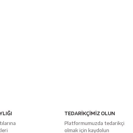
YLIĞI
TEDARİKÇİMİZ OLUN
ılarına
Platformumuzda tedarikçi
leri
olmak için kaydolun