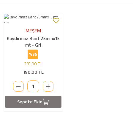
MEŞEM
Kaydırmaz Bant 25mmx15
mt - Gri
%35
291,90 TL
190,00 TL
Sepete Ekle