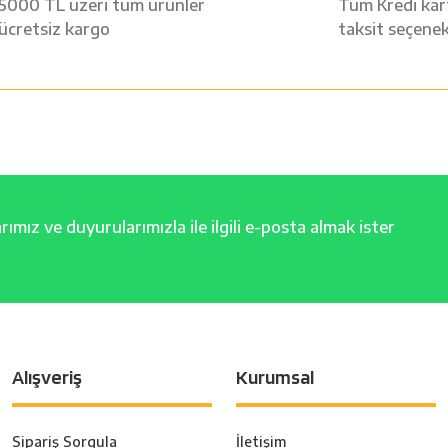
5000 TL üzeri tüm ürünler
Tüm Kredi kart
ücretsiz kargo
taksit seçenek
ımız ve duyurularımızla ile ilgili e-posta almak ister
Alışveriş
Kurumsal
Sipariş Sorgula
İletişim