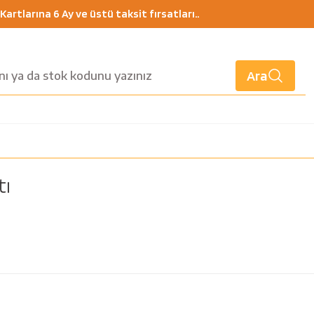
artlarına 6 Ay ve üstü taksit fırsatları..
Ara
tı