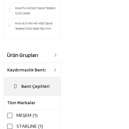
MAKİTA HS7601 Daire Testere
1200 Watt
MAX-EXTRA MX 4187 Daire
Testere 1250 Watt 185 mm
Ürün Grupları
Kaydırmazlık Bantı
Bant Çeşitleri
Tüm Markalar
MEŞEM (1)
STARLINE (1)