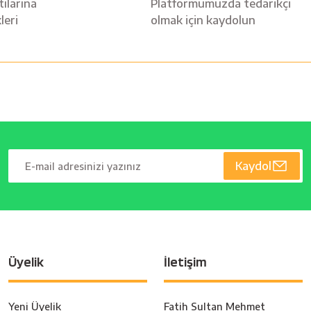
ılarına
Platformumuzda tedarikçi
leri
olmak için kaydolun
Kaydol
Üyelik
İletişim
Yeni Üyelik
Fatih Sultan Mehmet