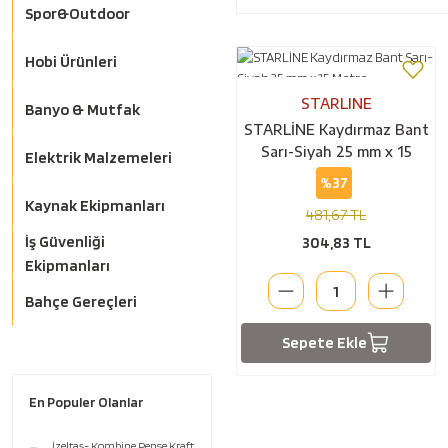
Spor&Outdoor
Hobi Ürünleri
STARLINE
Banyo & Mutfak
STARLİNE Kaydırmaz Bant
Sarı-Siyah 25 mm x 15
Elektrik Malzemeleri
Metre
%37
Kaynak Ekipmanları
481,67 TL
İş Güvenliği
304,83 TL
Ekipmanları
Bahçe Gereçleri
Sepete Ekle
En Populer Olanlar
İzeltaş- Kombine Pense Kraft