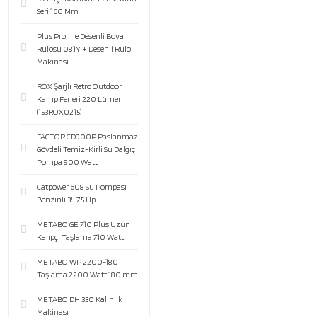
Seri 160 Mm
Plus Proline Desenli Boya
Rulosu 081Y + Desenli Rulo
Makinası
ROX Şarjlı Retro Outdoor
Kamp Feneri 220 Lümen
(153ROX0215)
FACTOR CD900P Paslanmaz
Gövdeli Temiz-Kirli Su Dalgıç
Pompa 900 Watt
Catpower 608 Su Pompası
Benzinli 3'' 7.5 Hp
METABO GE 710 Plus Uzun
Kalıpçı Taşlama 710 Watt
METABO WP 2200-180
Taşlama 2200 Watt 180 mm
METABO DH 330 Kalınlık
Makinası