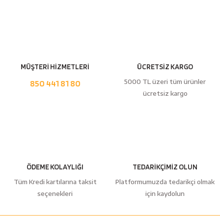
esici
Yorum Yaz
naları
MÜŞTERİ HİZMETLERİ
ÜCRETSİZ KARGO
ineleri
5000 TL üzeri tüm ürünler
850 441 81 80
ücretsiz kargo
e
ÖDEME KOLAYLIĞI
TEDARİKÇİMİZ OLUN
an
Tüm Kredi kartılarına taksit
Platformumuzda tedarikçi olmak
seçenekleri
için kaydolun
a Telleri
Takım Dolabı