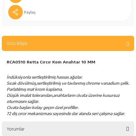
bancaları
Outdoor Giyim
Paylaş
leme Ürünleri
Teleskop ve Dürbün
Termos & Matara
Ürün Bilgisi
sları
Uyku Tulumu ve Mat
RCA0510 Retta Cırcır Kom Anahtar 10 MM
nesi
Yedek Kartuşlar
İndüksiyonla sertleştirilmiş hassas ağızlar.
Sıcak dövülmüş,sertleştirilmiş ve tavlanmış chrome vanadium çelik.
Parlatılmış mat krom kaplama.
Düşük imalat toleransları,anahtarların civata üzerine kusursuz
oturmasını sağlar.
Civata başları kolay geçen özel profiller.
72 diş cırcır mekanizması sayesinde dar alanda seri çalışma sağlar.
neler
Yorumlar