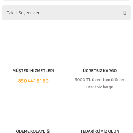
esici
Taksit Seçenekleri
naları
Bu ürüne ilk yorumu siz yapın!
Yorum Yaz
ineleri
MÜŞTERİ HİZMETLERİ
ÜCRETSİZ KARGO
e
5000 TL üzeri tüm ürünler
850 441 81 80
ücretsiz kargo
an
a Telleri
Takım Dolabı
ÖDEME KOLAYLIĞI
TEDARİKÇİMİZ OLUN