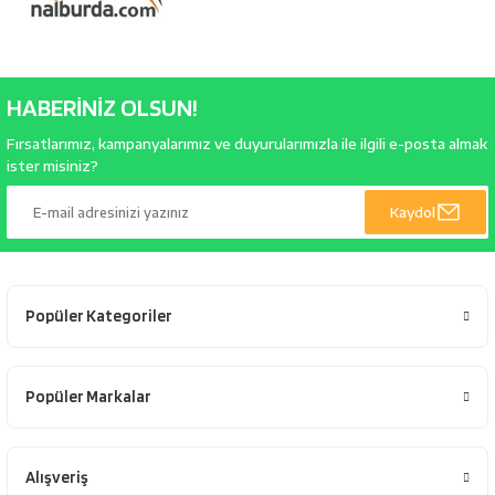
bancaları
Outdoor Giyim
leme Ürünleri
Teleskop ve Dürbün
HABERİNİZ OLSUN!
Termos & Matara
Fırsatlarımız, kampanyalarımız ve duyurularımızla ile ilgili e-posta almak
ister misiniz?
sları
Uyku Tulumu ve Mat
Kaydol
nesi
Yedek Kartuşlar
Popüler Kategoriler
Popüler Markalar
neler
Alışveriş