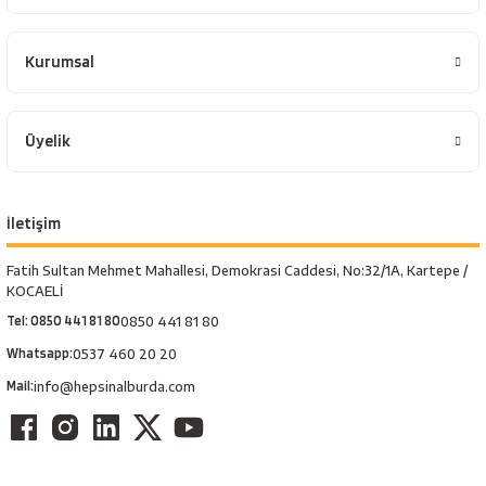
esici
Kurumsal
naları
Üyelik
ineleri
İletişim
Fatih Sultan Mehmet Mahallesi, Demokrasi Caddesi, No:32/1A, Kartepe /
e
KOCAELİ
Tel: 0850 441 81 80
0850 441 81 80
Whatsapp:
0537 460 20 20
an
Mail:
info@hepsinalburda.com
a Telleri
Takım Dolabı