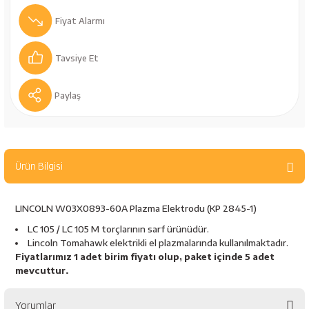
bancaları
Outdoor Giyim
Fiyat Alarmı
leme Ürünleri
Teleskop ve Dürbün
Tavsiye Et
Termos & Matara
Paylaş
sları
Uyku Tulumu ve Mat
nesi
Yedek Kartuşlar
Ürün Bilgisi
LINCOLN W03X0893-60A Plazma Elektrodu (KP 2845-1)
LC 105 / LC 105 M torçlarının sarf ürünüdür.
Lincoln Tomahawk elektrikli el plazmalarında kullanılmaktadır.
Fiyatlarımız 1 adet birim fiyatı olup, paket içinde 5 adet
mevcuttur.
neler
Yorumlar