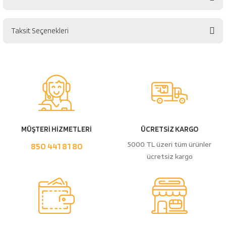
esici
naları
Taksit Seçenekleri
Bu ürüne ilk yorumu siz yapın!
Yorum Yaz
ineleri
e
MÜŞTERİ HİZMETLERİ
ÜCRETSİZ KARGO
5000 TL üzeri tüm ürünler
850 441 81 80
ücretsiz kargo
an
a Telleri
Takım Dolabı