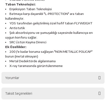
esici
Taban Teknolojisi:
Enjeksiyon Taban Teknolojisi
Batmaya karşı dayanıklı "L-PROTECTION" ara taban
naları
kullanılmıştır.
YDS tarafından geliştirilmiş özel hafif taban FLYWEIGHT
Antistatik
Şok absorbsiyonu ve yumuşaklığı sayesinde kullanıcıya en
ineleri
uygun konforu sağlar.
SRC Üstün Kayma Direnci
Ek Özellikler:
200 J'e kadar koruma sağlayan "NON METALLIC POLICAP"
burun (metal olmayan)
e
Metal Dedektörde algılanmama
X-ray taramasında görüntülenmeme
Yorumlar
an
Taksit Seçenekleri
a Telleri
Takım Dolabı
Bu ürüne ilk yorumu siz yapın!