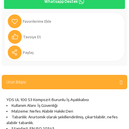
Whatsapp Destek
bancaları
Outdoor Giyim
leme Ürünleri
Teleskop ve Dürbün
Termos & Matara
Tavsiye Et
sları
Uyku Tulumu ve Mat
Paylaş
nesi
Yedek Kartuşlar
Ürün Bilgisi
YDS UL 100 S3 Kompozit Burunlu İş Ayakkabısı
Kullanım Alanı: İş Güvenliği
Malzeme: Nefes Alabilir Hakiki Deri
Tabanlık: Anatomik olarak şekillendirilmiş, çıkartılabilir, nefes
neler
alabilir tabanlık.
Standart: EN ISO 20345