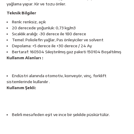
esici
yağlama yapar. Kir ve tozu önler.
Teknik Bilgiler
naları
Renk: renksiz, açık
20 derecede yoğunluk: 0,73 kg/m3
Sıcaklık aralığı: -30 derece ile 180 derece
Temel: Poliolefin yağlar, Pas önleyiciler ve solvent
Depolama: +5 derece ile +30 derece / 24 Ay
ineleri
Bertaraf: 160504 Sıkıştırılmış gaz paketi 150104 Boşaltılmış
Kullanım Alanları :
Endüstri alanında otomotiv, konveyör, vinç, forklift
e
sistemlerinde kullanılır .
Kullanım Şekli:
an
Belirli mesafeden eşit ve ince bir şekilde püskürtülür.
a Telleri
Takım Dolabı