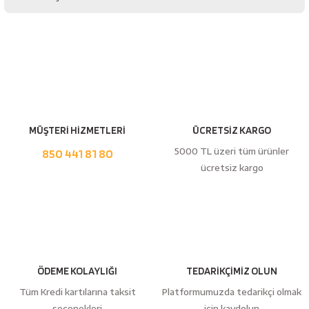
Bu ürüne ilk yorumu siz yapın!
Yorum Yaz
MÜŞTERİ HİZMETLERİ
ÜCRETSİZ KARGO
5000 TL üzeri tüm ürünler
850 441 81 80
ücretsiz kargo
ÖDEME KOLAYLIĞI
TEDARİKÇİMİZ OLUN
Tüm Kredi kartılarına taksit
Platformumuzda tedarikçi olmak
seçenekleri
için kaydolun