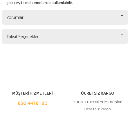
çok çeşitli malzemelerde kullanılabilir.
esici
naları
Yorumlar
Taksit Seçenekleri
Bu ürüne ilk yorumu siz yapın!
ineleri
Yorum Yaz
e
MÜŞTERİ HİZMETLERİ
ÜCRETSİZ KARGO
5000 TL üzeri tüm ürünler
850 441 81 80
an
ücretsiz kargo
a Telleri
Takım Dolabı