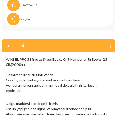
bancaları
Outdoor Giyim
Tavsiye Et
leme Ürünleri
Teleskop ve Dürbün
Paylaş
Termos & Matara
sları
Uyku Tulumu ve Mat
Ürün Bilgisi
nesi
Yedek Kartuşlar
WINKEL PRO 5 Minute Steel Epoxy Çift Kompenantlı Epoksi 25
GR.(20064)
5 dakikada ilk tutuşunu yapan
1 saat içinde fonksiyonel mukavemetine ulaşan
Acil durumlar için geliştirilmiş metal dolgulu hızlı kürleşen
epoksidir.
Dolgu maddesi olarak çelik içerir.
neler
Üstün yapışma özelliğine ve kimyasal dirence sahiptir.
Ahşap, seramik, metaller, fiberglas, cam, porselen ve beton gibi