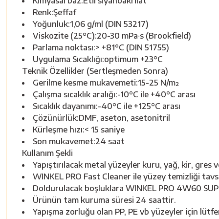
Kimyasal baz:Etil siyanoakrilat
Renk:Şeffaf
Yoğunluk:1,06 g/ml (DIN 53217)
Viskozite (25°C):20-30 mPa∙s (Brookfield)
Parlama noktası:> +81°C (DIN 51755)
Uygulama Sıcaklığı:optimum +23°C
Teknik Özellikler (Sertleşmeden Sonra)
Gerilme kesme mukavemeti:15-25 N/m²
Çalışma sıcaklık aralığı:-10°C ile +40°C arası
Sıcaklık dayanımı:-40°C ile +125°C arası
Çözünürlük:DMF, aseton, asetonitril
Kürleşme hızı:< 15 saniye
Son mukavemet:24 saat
Kullanım Şekli
Yapıştırılacak metal yüzeyler kuru, yağ, kir, gres v
WINKEL PRO Fast Cleaner ile yüzey temizliği tavsiy
Doldurulacak boşluklara WINKEL PRO 4W60 SUPERGL
Ürünün tam kuruma süresi 24 saattir.
Yapışma zorluğu olan PP, PE vb yüzeyler için lütfe