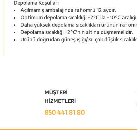
Depolama Koşulları
Açılmamış ambalajında raf ömrü 12 aydır.
Optimum depolama sıcaklığı +2°C ila +10°C aralığı
Daha yüksek depolama sıcaklıkları ürünün raf ömr
Depolama sıcaklığı +2°C'nin altına düşmemelidir.
Ürünü doğrudan güneş ışığı/ısı, çok düşük sıcakl
MÜŞTERİ
HİZMETLERİ
850 441 81 80