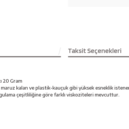
Taksit Seçenekleri
cı 20 Gram
z kalan ve plastik-kauçuk gibi yüksek esneklik istenen m
 Uygulama çeşitliliğine göre farklı viskoziteleri mevcuttur.