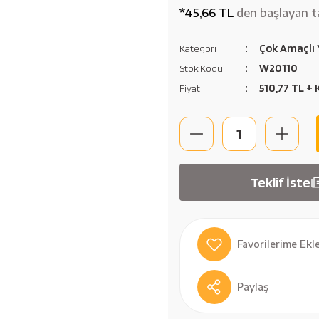
*45,66 TL
den başlayan ta
Çok Amaçlı Y
Kategori
W20110
Stok Kodu
510,77 TL +
Fiyat
Teklif İste
Paylaş