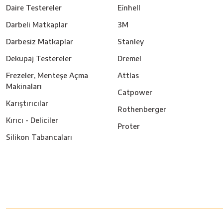
Daire Testereler
Ei̇nhell
Darbeli Matkaplar
3M
Darbesiz Matkaplar
Stanley
Dekupaj Testereler
Dremel
Frezeler, Menteşe Açma
Attlas
Makinaları
Catpower
Karıştırıcılar
Rothenberger
Kırıcı - Deliciler
Proter
Silikon Tabancaları