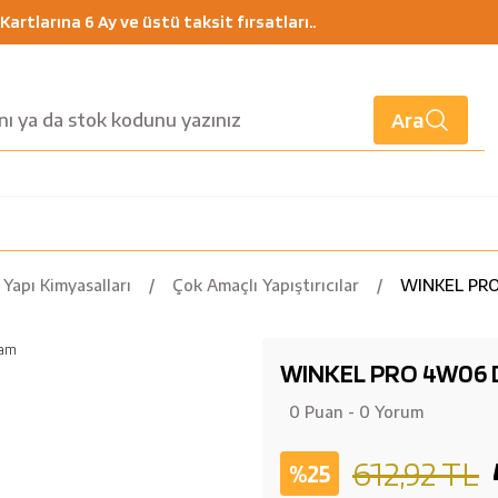
artlarına 6 Ay ve üstü taksit fırsatları..
Ara
Yapı Kimyasalları
Çok Amaçlı Yapıştırıcılar
WINKEL PRO 
WINKEL PRO 4W06 Düş
0 Puan - 0 Yorum
612,92 TL
%25