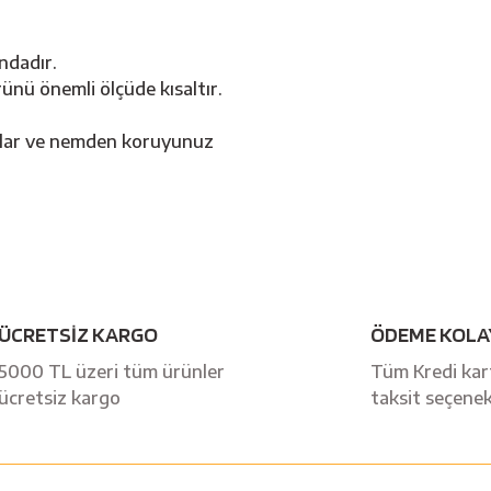
ndadır.
ünü önemli ölçüde kısaltır.
ıklar ve nemden koruyunuz
Bu ürüne ilk yorumu siz yapın!
ÜCRETSİZ KARGO
ÖDEME KOLA
Yorum Yaz
5000 TL üzeri tüm ürünler
Tüm Kredi kart
ücretsiz kargo
taksit seçenek