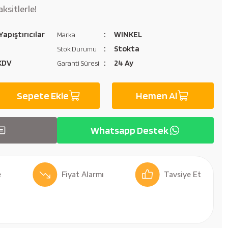
ksitlerle!
apıştırıcılar
WINKEL
Marka
Stokta
Stok Durumu
 KDV
24 Ay
Garanti Süresi
Sepete Ekle
Hemen Al
Whatsapp Destek
Fiyat Alarmı
Tavsiye Et