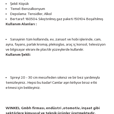
esici
Şekil: Köpük
Temel: Benzalkonyum
Depolama: Tensidler, Alkol
naları
Bertaraf: 160504 Sıkıştırılmış gaz paketi 150104 Boşaltılmış
Kullanım Alanları :
Sanayinin tüm kollarında, ev, zanaat ve hobi işlerinde, cam,
ineleri
ayna, fayans, parlak kromaj, pleksiglas, araç iç konsol, televizyon
ve bilgisayar ekranı ile plastik yüzeylerde kullanılır.
Kullanım Şekli:
e
Spreyi 20 - 30 cm mesafeden sıkınız ve bir bez yardımıyla
temizleyiniz.. Hepsi bu kadar! Camlar aşırı kirliyse biraz etki
etmesi için bekleyiniz.
an
a Telleri
Takım Dolabı
WINKEL Gmbh firması, endüstri ,otomotiv, inşaat gibi
sektörlere kimyasal ve teknik ürünler üretmektedir.