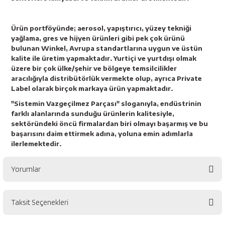
Ürün portföyünde; aerosol, yapıştırıcı, yüzey tekniği
yağlama, gres ve hijyen ürünleri gibi pek çok ürünü
bulunan Winkel, Avrupa standartlarına uygun ve üstün
kalite ile üretim yapmaktadır. Yurtiçi ve yurtdışı olmak
üzere bir çok ülke/şehir ve bölgeye temsilcilikler
aracılığıyla distribütörlük vermekte olup, ayrıca Private
Label olarak birçok markaya ürün yapmaktadır.
"Sistemin Vazgeçilmez Parçası" sloganıyla, endüstrinin
farklı alanlarında sunduğu ürünlerin kalitesiyle,
sektöründeki öncü firmalardan biri olmayı başarmış ve bu
başarısını daim ettirmek adına, yoluna emin adımlarla
ilerlemektedir.
Yorumlar
Taksit Seçenekleri
Bu ürüne ilk yorumu siz yapın!