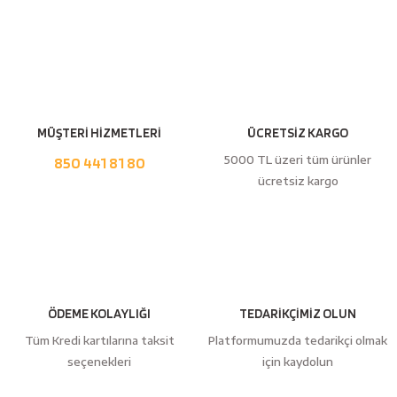
Yorum Yaz
MÜŞTERİ HİZMETLERİ
ÜCRETSİZ KARGO
5000 TL üzeri tüm ürünler
850 441 81 80
ücretsiz kargo
ÖDEME KOLAYLIĞI
TEDARİKÇİMİZ OLUN
Tüm Kredi kartılarına taksit
Platformumuzda tedarikçi olmak
seçenekleri
için kaydolun