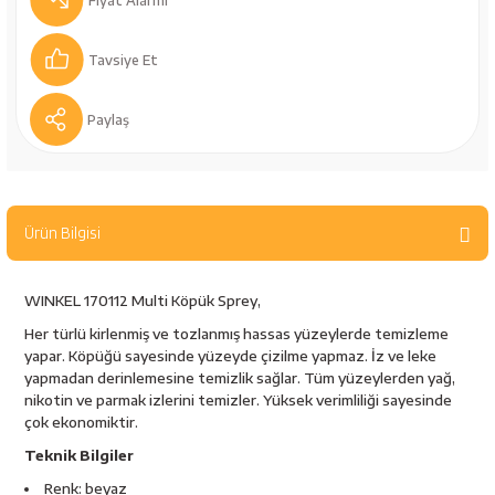
Fiyat Alarmı
bancaları
Outdoor Giyim
Tavsiye Et
leme Ürünleri
Teleskop ve Dürbün
Paylaş
Termos & Matara
sları
Uyku Tulumu ve Mat
Ürün Bilgisi
nesi
Yedek Kartuşlar
WINKEL 170112 Multi Köpük Sprey,
Her türlü kirlenmiş ve tozlanmış hassas yüzeylerde temizleme
yapar. Köpüğü sayesinde yüzeyde çizilme yapmaz. İz ve leke
yapmadan derinlemesine temizlik sağlar. Tüm yüzeylerden yağ,
nikotin ve parmak izlerini temizler. Yüksek verimliliği sayesinde
çok ekonomiktir.
neler
Teknik Bilgiler
Renk: beyaz