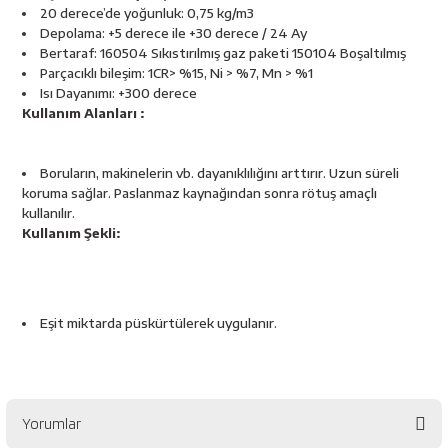
esici
20 derece’de yoğunluk: 0,75 kg/m3
Depolama: +5 derece ile +30 derece / 24 Ay
Bertaraf: 160504 Sıkıstırılmış gaz paketi 150104 Boşaltılmış
naları
Parçacıklı bileşim: 1CR> %15, Ni > %7, Mn > %1
Isı Dayanımı: +300 derece
Kullanım Alanları :
ineleri
Boruların, makinelerin vb. dayanıklılığını arttırır. Uzun süreli
koruma sağlar. Paslanmaz kaynağından sonra rötuş amaçlı
kullanılır.
Kullanım Şekli:
e
Eşit miktarda püskürtülerek uygulanır.
an
a Telleri
Takım Dolabı
Yorumlar