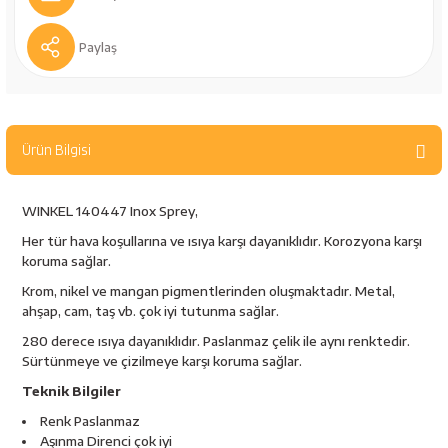
bancaları
Outdoor Giyim
Paylaş
leme Ürünleri
Teleskop ve Dürbün
Termos & Matara
Ürün Bilgisi
sları
Uyku Tulumu ve Mat
WINKEL 140447 Inox Sprey,
nesi
Yedek Kartuşlar
Her tür hava koşullarına ve ısıya karşı dayanıklıdır. Korozyona karşı
koruma sağlar.
Krom, nikel ve mangan pigmentlerinden oluşmaktadır. Metal,
ahşap, cam, taş vb. çok iyi tutunma sağlar.
280 derece ısıya dayanıklıdır. Paslanmaz çelik ile aynı renktedir.
Sürtünmeye ve çizilmeye karşı koruma sağlar.
Teknik Bilgiler
neler
Renk Paslanmaz
Aşınma Direnci çok iyi