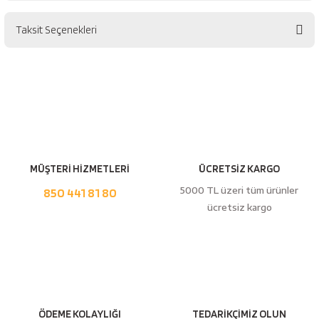
Taksit Seçenekleri
Bu ürüne ilk yorumu siz yapın!
Yorum Yaz
MÜŞTERİ HİZMETLERİ
ÜCRETSİZ KARGO
5000 TL üzeri tüm ürünler
850 441 81 80
ücretsiz kargo
ÖDEME KOLAYLIĞI
TEDARİKÇİMİZ OLUN