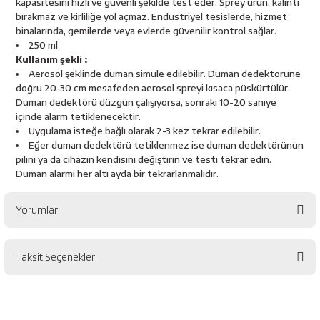
kapasitesini hızlı ve güvenli şekilde test eder. Sprey ürün, kalıntı
esici
bırakmaz ve kirliliğe yol açmaz. Endüstriyel tesislerde, hizmet
binalarında, gemilerde veya evlerde güvenilir kontrol sağlar.
naları
250 ml
Kullanım şekli :
Aerosol şeklinde duman simüle edilebilir. Duman dedektörüne
doğru 20-30 cm mesafeden aerosol spreyi kısaca püskürtülür.
Duman dedektörü düzgün çalışıyorsa, sonraki 10-20 saniye
ineleri
içinde alarm tetiklenecektir.
Uygulama isteğe bağlı olarak 2-3 kez tekrar edilebilir.
Eğer duman dedektörü tetiklenmez ise duman dedektörünün
pilini ya da cihazın kendisini değiştirin ve testi tekrar edin.
Duman alarmı her altı ayda bir tekrarlanmalıdır.
e
Yorumlar
an
Taksit Seçenekleri
Bu ürüne ilk yorumu siz yapın!
a Telleri
Takım Dolabı
Yorum Yaz