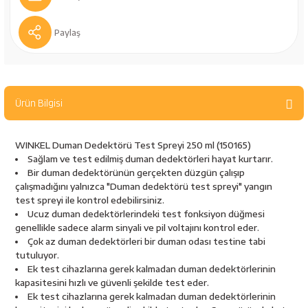
bancaları
Outdoor Giyim
Paylaş
leme Ürünleri
Teleskop ve Dürbün
Termos & Matara
Ürün Bilgisi
sları
Uyku Tulumu ve Mat
WINKEL Duman Dedektörü Test Spreyi 250 ml (150165)
nesi
Yedek Kartuşlar
Sağlam ve test edilmiş duman dedektörleri hayat kurtarır.
Bir duman dedektörünün gerçekten düzgün çalışıp
çalışmadığını yalnızca "Duman dedektörü test spreyi" yangın
test spreyi ile kontrol edebilirsiniz.
Ucuz duman dedektörlerindeki test fonksiyon düğmesi
genellikle sadece alarm sinyali ve pil voltajını kontrol eder.
Çok az duman dedektörleri bir duman odası testine tabi
tutuluyor.
Ek test cihazlarına gerek kalmadan duman dedektörlerinin
neler
kapasitesini hızlı ve güvenli şekilde test eder.
Ek test cihazlarına gerek kalmadan duman dedektörlerinin