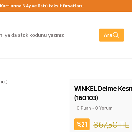
artlarına 6 Ay ve üstü taksit fırsatları..
Ara
WINKEL Delme Kesme
(160103)
0 Puan - 0 Yorum
867,50 TL
%21