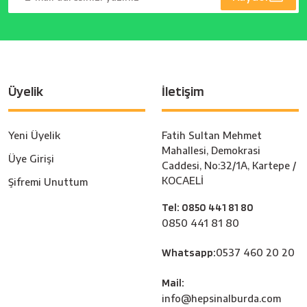
Üyelik
İletişim
Yeni Üyelik
Fatih Sultan Mehmet
Mahallesi, Demokrasi
Üye Girişi
Caddesi, No:32/1A, Kartepe /
KOCAELİ
Şifremi Unuttum
Tel: 0850 441 81 80
0850 441 81 80
Whatsapp:
0537 460 20 20
Mail:
info@hepsinalburda.com