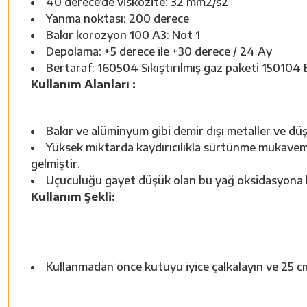
40 derece’de viskozite: 32 mm2/s2
Yanma noktası: 200 derece
Bakır korozyon 100 A3: Not 1
Depolama: +5 derece ile +30 derece / 24 Ay
Bertaraf: 160504 Sıkıştırılmış gaz paketi 150104 
Kullanım Alanları :
Bakır ve alüminyum gibi demir dışı metaller ve düşük
Yüksek miktarda kaydırıcılıkla sürtünme mukavemet
gelmiştir.
Uçuculuğu gayet düşük olan bu yağ oksidasyona ka
Kullanım Şekli:
Kullanmadan önce kutuyu iyice çalkalayın ve 25 