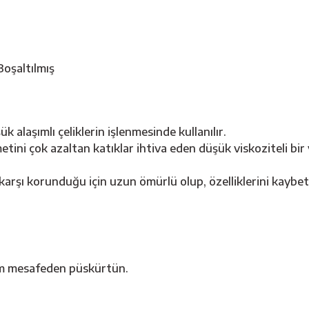
Boşaltılmış
 alaşımlı çeliklerin işlenmesinde kullanılır.
ini çok azaltan katıklar ihtiva eden düşük viskoziteli bi
rşı korunduğu için uzun ömürlü olup, özelliklerini kaybe
cm mesafeden püskürtün.