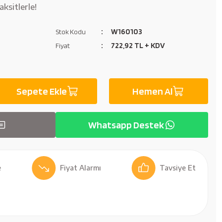
ksitlerle!
W160103
Stok Kodu
722,92 TL + KDV
Fiyat
Sepete Ekle
Hemen Al
Whatsapp Destek
Fiyat Alarmı
Tavsiye Et