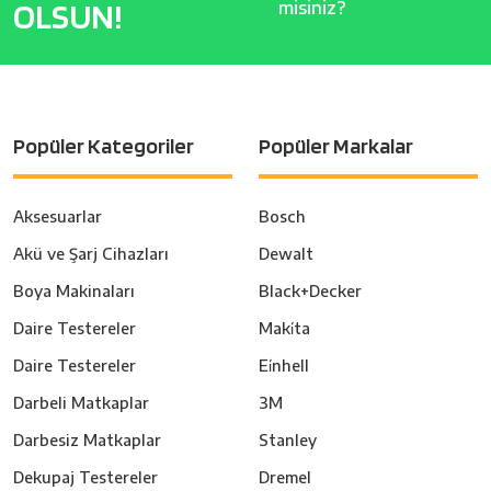
OLSUN!
misiniz?
Popüler Kategoriler
Popüler Markalar
Aksesuarlar
Bosch
Akü ve Şarj Cihazları
Dewalt
Boya Makinaları
Black+Decker
Daire Testereler
Maki̇ta
Daire Testereler
Ei̇nhell
Darbeli Matkaplar
3M
Darbesiz Matkaplar
Stanley
Dekupaj Testereler
Dremel