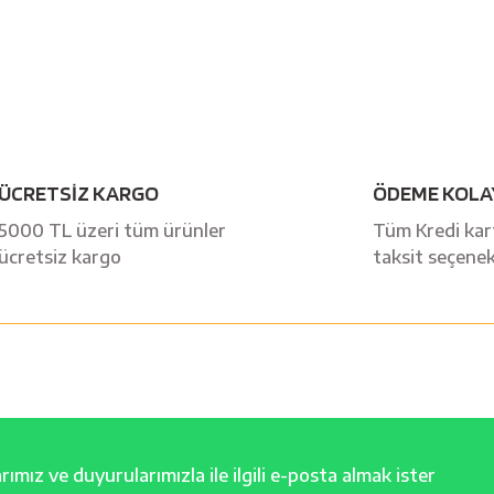
Bu ürüne ilk yorumu siz yapın!
ÜCRETSİZ KARGO
ÖDEME KOLA
Yorum Yaz
5000 TL üzeri tüm ürünler
Tüm Kredi kart
ücretsiz kargo
taksit seçenek
ımız ve duyurularımızla ile ilgili e-posta almak ister