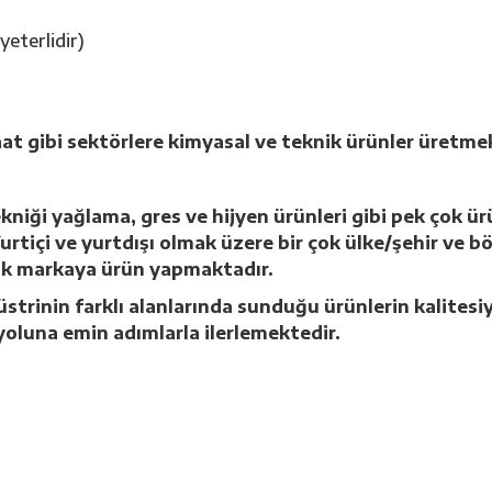
yeterlidir)
t gibi sektörlere kimyasal ve teknik ürünler üretmek
ekniği yağlama, gres ve hijyen ürünleri gibi pek çok
tiçi ve yurtdışı olmak üzere bir çok ülke/şehir ve böl
çok markaya ürün yapmaktadır.
strinin farklı alanlarında sunduğu ürünlerin kalitesi
yoluna emin adımlarla ilerlemektedir.
Bu ürüne ilk yorumu siz yapın!