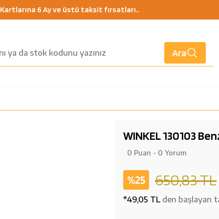
artlarına 6 Ay ve üstü taksit fırsatları..
Ara
WINKEL 130103 Benzi
0 Puan - 0 Yorum
650,83 TL
%25
*49,05 TL
den başlayan ta