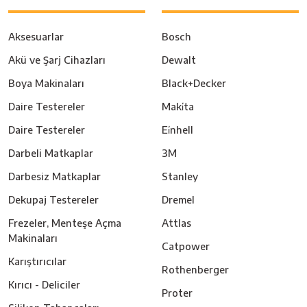
Aksesuarlar
Bosch
Akü ve Şarj Cihazları
Dewalt
Boya Makinaları
Black+Decker
Daire Testereler
Maki̇ta
Daire Testereler
Ei̇nhell
Darbeli Matkaplar
3M
Darbesiz Matkaplar
Stanley
Dekupaj Testereler
Dremel
Frezeler, Menteşe Açma
Attlas
Makinaları
Catpower
Karıştırıcılar
Rothenberger
Kırıcı - Deliciler
Proter