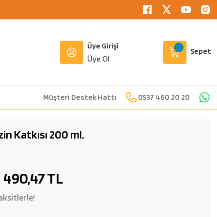
Üye Girişi
Sepet
Üye Ol
Müşteri Destek Hattı
0537 460 20 20
n Katkısı 200 ml.
490,47 TL
ksitlerle!