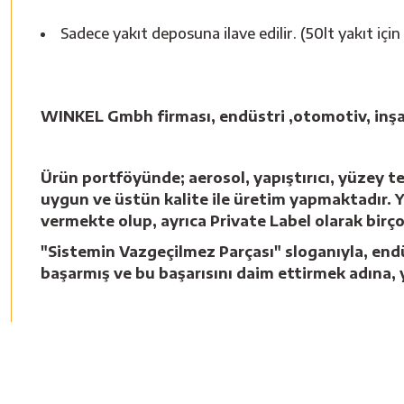
Sadece yakıt deposuna ilave edilir. (50lt yakıt için 
WINKEL Gmbh firması, endüstri ,otomotiv, inşaa
Ürün portföyünde; aerosol, yapıştırıcı, yüzey t
uygun ve üstün kalite ile üretim yapmaktadır. Yur
vermekte olup, ayrıca Private Label olarak bir
"Sistemin Vazgeçilmez Parçası" sloganıyla, endü
başarmış ve bu başarısını daim ettirmek adına, 