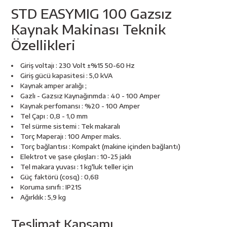
esici
STD EASYMIG 100 Gazsız
Kaynak Makinası Teknik
naları
Özellikleri
Giriş voltajı : 230 Volt ±%15 50-60 Hz
Giriş gücü kapasitesi : 5,0 kVA
ineleri
Kaynak amper aralığı ;
Gazlı - Gazsız Kaynağınmda : 40 - 100 Amper
Kaynak perfomansı : %20 - 100 Amper
Tel Çapı : 0,8 - 1,0 mm
Tel sürme sistemi : Tek makaralı
e
Torç Maperajı : 100 Amper maks.
Torç bağlantısı : Kompakt (makine içinden bağlantı)
Elektrot ve şase çıkışları : 10-25 jaklı
Tel makara yuvası : 1 kg'luk teller için
Güç faktörü (cosq) : 0,68
an
Koruma sınıfı : IP21S
Ağırklık : 5,9 kg
a Telleri
Takım Dolabı
Teslimat Kapsamı