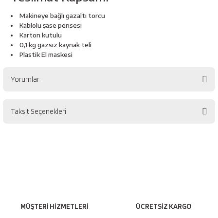
Makineye bağlı gazaltı torcu
Kablolu şase pensesi
Karton kutulu
0,1 kg gazsız kaynak teli
Plastik El maskesi
Yorumlar
Taksit Seçenekleri
Bu ürüne ilk yorumu siz yapın!
Yorum Yaz
MÜŞTERİ HİZMETLERİ
ÜCRETSİZ KARGO