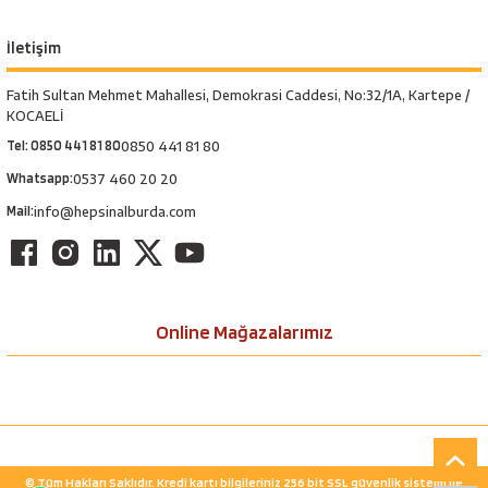
İletişim
Fatih Sultan Mehmet Mahallesi, Demokrasi Caddesi, No:32/1A, Kartepe /
KOCAELİ
Tel: 0850 441 81 80
0850 441 81 80
Whatsapp:
0537 460 20 20
Mail:
info@hepsinalburda.com
Online Mağazalarımız
© Tüm Hakları Saklıdır. Kredi kartı bilgileriniz 256 bit SSL güvenlik sistemi ile