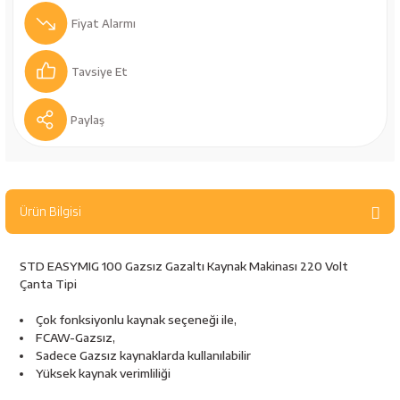
bancaları
Outdoor Giyim
Fiyat Alarmı
leme Ürünleri
Teleskop ve Dürbün
Tavsiye Et
Termos & Matara
Paylaş
sları
Uyku Tulumu ve Mat
nesi
Yedek Kartuşlar
Ürün Bilgisi
STD EASYMIG 100 Gazsız Gazaltı Kaynak Makinası 220 Volt
Çanta Tipi
Çok fonksiyonlu kaynak seçeneği ile,
FCAW-Gazsız,
Sadece Gazsız kaynaklarda kullanılabilir
neler
Yüksek kaynak verimliliği