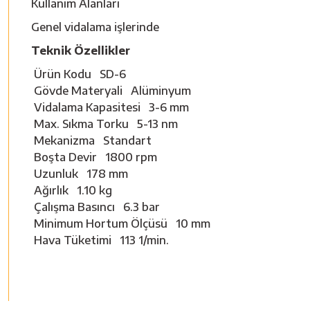
Kullanım Alanları
Genel vidalama işlerinde
Teknik Özellikler
Ürün Kodu SD-6
Gövde Materyali Alüminyum
Vidalama Kapasitesi 3-6 mm
Max. Sıkma Torku 5-13 nm
Mekanizma Standart
Boşta Devir 1800 rpm
Uzunluk 178 mm
Ağırlık 1.10 kg
Çalışma Basıncı 6.3 bar
Minimum Hortum Ölçüsü 10 mm
Hava Tüketimi 113 1/min.