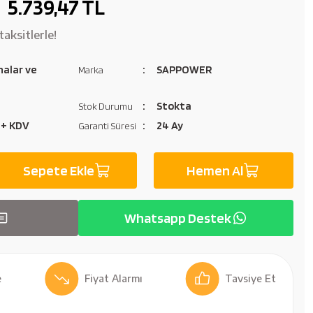
5.739,47 TL
aksitlerle!
nalar ve
SAPPOWER
Marka
ı
Stokta
Stok Durumu
 + KDV
24 Ay
Garanti Süresi
Sepete Ekle
Hemen Al
Whatsapp Destek
Fiyat Alarmı
Tavsiye Et