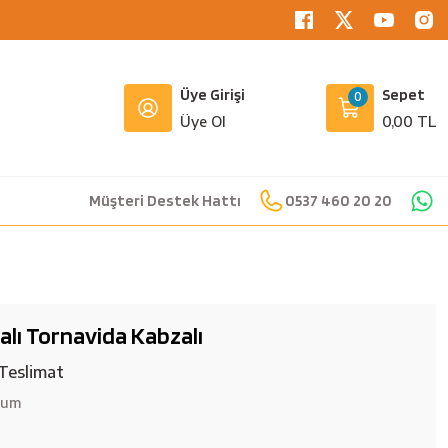
Üye Girişi
Sepet
0
Üye Ol
0,00 TL
Müşteri Destek Hattı
0537 460 20 20
lı Tornavida Kabzalı
Teslimat
rum