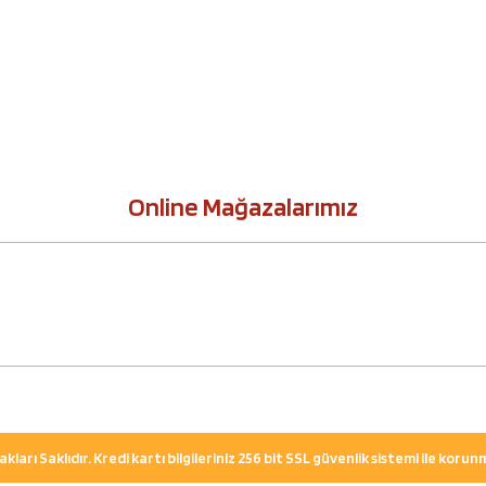
Online Mağazalarımız
ları Saklıdır. Kredi kartı bilgileriniz 256 bit SSL güvenlik sistemi ile koru