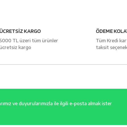
Bu ürüne ilk yorumu siz yapın!
ÜCRETSİZ KARGO
ÖDEME KOLA
Yorum Yaz
5000 TL üzeri tüm ürünler
Tüm Kredi kart
ücretsiz kargo
taksit seçenek
ımız ve duyurularımızla ile ilgili e-posta almak ister