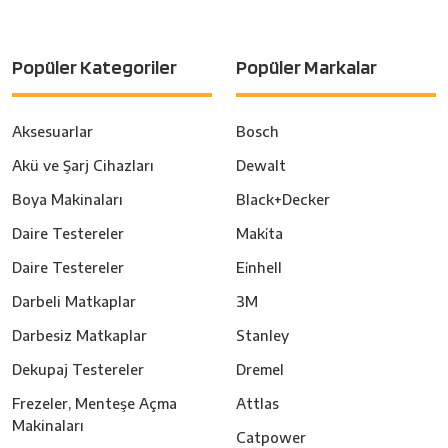
Popüler Kategoriler
Popüler Markalar
Aksesuarlar
Bosch
Akü ve Şarj Cihazları
Dewalt
Boya Makinaları
Black+Decker
Daire Testereler
Maki̇ta
Daire Testereler
Ei̇nhell
Darbeli Matkaplar
3M
Darbesiz Matkaplar
Stanley
Dekupaj Testereler
Dremel
Frezeler, Menteşe Açma
Attlas
Makinaları
Catpower