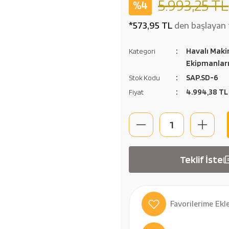
5.993,25 TL
%4
*573,95 TL
den başlayan t
Havalı Maki
Kategori
Ekipmanlar
SAP.SD-6
Stok Kodu
4.994,38 TL
Fiyat
Teklif İste