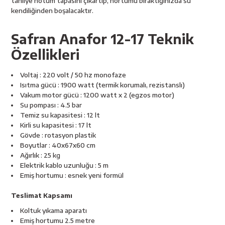
tahliye hotum tapasını çıkartıp, hortumu bıraktığınızda su
kendiliğinden boşalacaktır.
Safran Anafor 12-17 Teknik
Özellikleri
Voltaj : 220 volt / 50 hz monofaze
Isıtma gücü : 1900 watt (termik korumalı, rezistanslı)
Vakum motor gücü : 1200 watt x 2 (egzos motor)
Su pompası : 4.5 bar
Temiz su kapasitesi : 12 lt
Kirli su kapasitesi : 17 lt
Gövde : rotasyon plastik
Boyutlar : 40x67x60 cm
Ağırlık : 25 kg
Elektrik kablo uzunluğu : 5 m
Emiş hortumu : esnek yeni formül
Teslimat Kapsamı
Koltuk yıkama aparatı
Emiş hortumu 2.5 metre