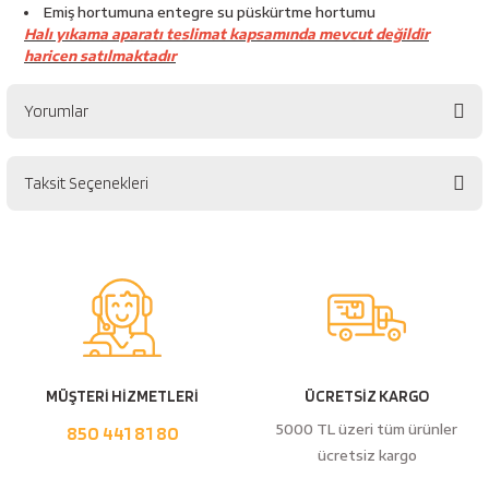
Emiş hortumuna entegre su püskürtme hortumu
Halı yıkama aparatı teslimat kapsamında mevcut değildir
haricen satılmaktadır
Yorumlar
Taksit Seçenekleri
Bu ürüne ilk yorumu siz yapın!
Yorum Yaz
MÜŞTERİ HİZMETLERİ
ÜCRETSİZ KARGO
5000 TL üzeri tüm ürünler
850 441 81 80
ücretsiz kargo