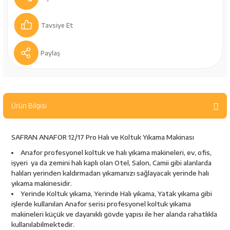
bancaları
Outdoor Giyim
Tavsiye Et
leme Ürünleri
Teleskop ve Dürbün
Paylaş
Termos & Matara
sları
Uyku Tulumu ve Mat
Ürün Bilgisi
nesi
Yedek Kartuşlar
SAFRAN ANAFOR 12/17 Pro Halı ve Koltuk Yıkama Makinası
Anafor profesyonel koltuk ve halı yıkama makineleri, ev, ofis,
işyeri ya da zemini halı kaplı olan Otel, Salon, Camii gibi alanlarda
halıları yerinden kaldırmadan yıkamanızı sağlayacak yerinde halı
yıkama makinesidir.
Yerinde Koltuk yıkama, Yerinde Halı yıkama, Yatak yıkama gibi
işlerde kullanılan Anafor serisi profesyonel koltuk yıkama
neler
makineleri küçük ve dayanıklı gövde yapısı ile her alanda rahatlıkla
kullanılabilmektedir.