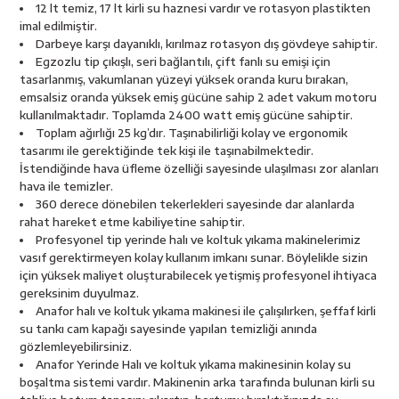
12 lt temiz, 17 lt kirli su haznesi vardır ve rotasyon plastikten
esici
imal edilmiştir.
Darbeye karşı dayanıklı, kırılmaz rotasyon dış gövdeye sahiptir.
naları
Egzozlu tip çıkışlı, seri bağlantılı, çift fanlı su emişi için
tasarlanmış, vakumlanan yüzeyi yüksek oranda kuru bırakan,
emsalsiz oranda yüksek emiş gücüne sahip 2 adet vakum motoru
kullanılmaktadır. Toplamda 2400 watt emiş gücüne sahiptir.
Toplam ağırlığı 25 kg’dır. Taşınabilirliği kolay ve ergonomik
ineleri
tasarımı ile gerektiğinde tek kişi ile taşınabilmektedir.
İstendiğinde hava üfleme özelliği sayesinde ulaşılması zor alanları
hava ile temizler.
360 derece dönebilen tekerlekleri sayesinde dar alanlarda
rahat hareket etme kabiliyetine sahiptir.
e
Profesyonel tip yerinde halı ve koltuk yıkama makinelerimiz
vasıf gerektirmeyen kolay kullanım imkanı sunar. Böylelikle sizin
için yüksek maliyet oluşturabilecek yetişmiş profesyonel ihtiyaca
gereksinim duyulmaz.
Anafor halı ve koltuk yıkama makinesi ile çalışılırken, şeffaf kirli
an
su tankı cam kapağı sayesinde yapılan temizliği anında
gözlemleyebilirsiniz.
a Telleri
Takım Dolabı
Anafor Yerinde Halı ve koltuk yıkama makinesinin kolay su
boşaltma sistemi vardır. Makinenin arka tarafında bulunan kirli su