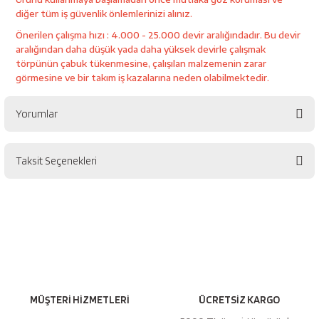
esici
diğer tüm iş güvenlik önlemlerinizi alınız.
Önerilen çalışma hızı : 4.000 - 25.000 devir aralığındadır. Bu devir
naları
aralığından daha düşük yada daha yüksek devirle çalışmak
törpünün çabuk tükenmesine, çalışılan malzemenin zarar
görmesine ve bir takım iş kazalarına neden olabilmektedir.
ineleri
Yorumlar
Taksit Seçenekleri
Bu ürüne ilk yorumu siz yapın!
e
Yorum Yaz
an
a Telleri
Takım Dolabı
MÜŞTERİ HİZMETLERİ
ÜCRETSİZ KARGO