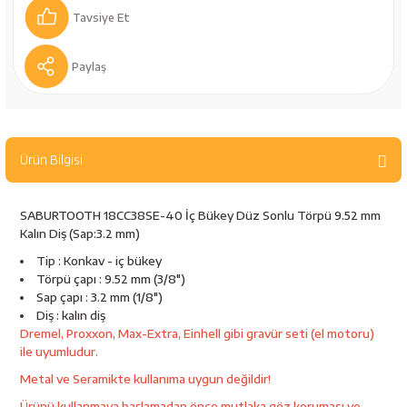
bancaları
Outdoor Giyim
Tavsiye Et
leme Ürünleri
Teleskop ve Dürbün
Paylaş
Termos & Matara
sları
Uyku Tulumu ve Mat
Ürün Bilgisi
nesi
Yedek Kartuşlar
SABURTOOTH 18CC38SE-40 İç Bükey Düz Sonlu Törpü 9.52 mm
Kalın Diş (Sap:3.2 mm)
Tip : Konkav - iç bükey
Törpü çapı : 9.52 mm (3/8")
Sap çapı : 3.2 mm (1/8")
Diş : kalın diş
Dremel, Proxxon, Max-Extra, Einhell gibi gravür seti (el motoru)
ile uyumludur.
neler
Metal ve Seramikte kullanıma uygun değildir!
Ürünü kullanmaya başlamadan önce mutlaka göz koruması ve