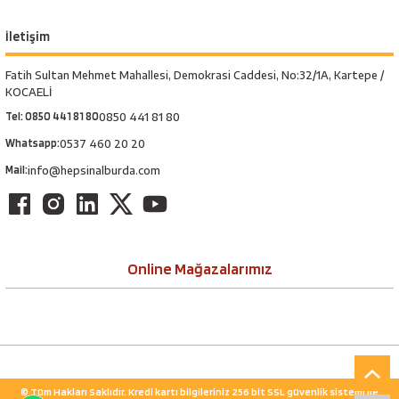
İletişim
Fatih Sultan Mehmet Mahallesi, Demokrasi Caddesi, No:32/1A, Kartepe /
KOCAELİ
Tel: 0850 441 81 80
0850 441 81 80
Whatsapp:
0537 460 20 20
Mail:
info@hepsinalburda.com
Online Mağazalarımız
© Tüm Hakları Saklıdır. Kredi kartı bilgileriniz 256 bit SSL güvenlik sistemi ile