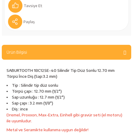
bancaları
Outdoor Giyim
Tavsiye Et
leme Ürünleri
Teleskop ve Dürbün
Paylaş
Termos & Matara
sları
Uyku Tulumu ve Mat
Ürün Bilgisi
nesi
Yedek Kartuşlar
SABURTOOTH 18C12SE-40 Silindir Tip Düz Sonlu 12.70 mm
Törpü İnce Diş (Sap:3.2 mm)
Tip : Silindir tip düz sonlu
Törpü çapı : 12.70 mm (1/2")
Sap uzunluğu : 12.7 mm (1/2")
Sap çapı : 3.2 mm (1/8")
Diş : ince
Dremel, Proxxon, Max-Extra, Einhell gibi gravür seti (el motoru)
ile uyumludur.
neler
Metal ve Seramikte kullanıma uygun değildir!