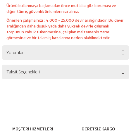
esici
Ürünü kullanmaya başlamadan önce mutlaka göz koruması ve
diğer tüm iş güvenlik önlemlerinizi alınız.
naları
Önerilen çalışma hızı : 4.000 - 25.000 devir aralığındadır. Bu devir
aralığından daha düşük yada daha yüksek devirle çalışmak
törpünün çabuk tükenmesine, çalışılan malzemenin zarar
görmesine ve bir takım iş kazalarına neden olabilmektedir.
ineleri
Yorumlar
Taksit Seçenekleri
e
Bu ürüne ilk yorumu siz yapın!
Yorum Yaz
an
a Telleri
Takım Dolabı
MÜŞTERİ HİZMETLERİ
ÜCRETSİZ KARGO