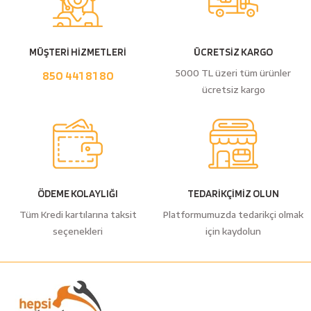
esici
naları
MÜŞTERİ HİZMETLERİ
ÜCRETSİZ KARGO
5000 TL üzeri tüm ürünler
850 441 81 80
ücretsiz kargo
ineleri
e
ÖDEME KOLAYLIĞI
TEDARİKÇİMİZ OLUN
Tüm Kredi kartılarına taksit
Platformumuzda tedarikçi olmak
seçenekleri
için kaydolun
an
a Telleri
Takım Dolabı