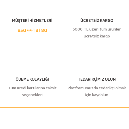
esici
naları
MÜŞTERİ HİZMETLERİ
ÜCRETSİZ KARGO
5000 TL üzeri tüm ürünler
850 441 81 80
ücretsiz kargo
ineleri
e
ÖDEME KOLAYLIĞI
TEDARİKÇİMİZ OLUN
Tüm Kredi kartılarına taksit
Platformumuzda tedarikçi olmak
seçenekleri
için kaydolun
an
a Telleri
Takım Dolabı