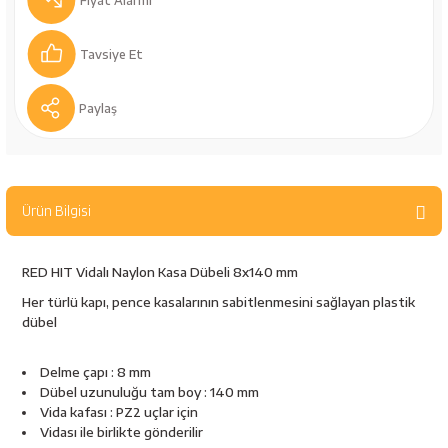
Fiyat Alarmı
bancaları
Outdoor Giyim
Tavsiye Et
leme Ürünleri
Teleskop ve Dürbün
Paylaş
Termos & Matara
sları
Uyku Tulumu ve Mat
Ürün Bilgisi
nesi
Yedek Kartuşlar
RED HIT Vidalı Naylon Kasa Dübeli 8x140 mm
Her türlü kapı, pence kasalarının sabitlenmesini sağlayan plastik
dübel
Delme çapı : 8 mm
Dübel uzunuluğu tam boy : 140 mm
neler
Vida kafası : PZ2 uçlar için
Vidası ile birlikte gönderilir