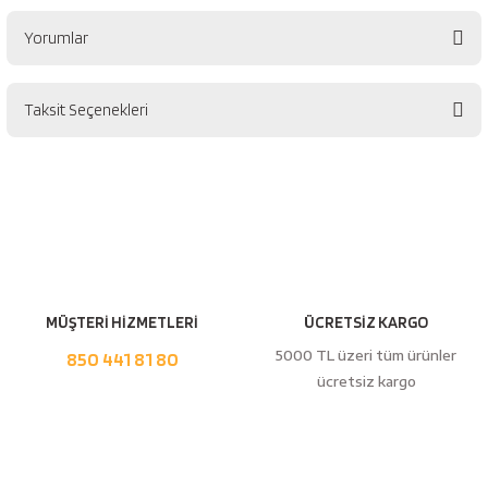
esici
Yorumlar
naları
Taksit Seçenekleri
Bu ürüne ilk yorumu siz yapın!
ineleri
Yorum Yaz
e
MÜŞTERİ HİZMETLERİ
ÜCRETSİZ KARGO
5000 TL üzeri tüm ürünler
850 441 81 80
ücretsiz kargo
an
a Telleri
Takım Dolabı