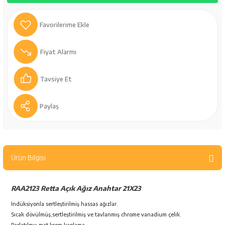
bancaları
Outdoor Giyim
leme Ürünleri
Teleskop ve Dürbün
Fiyat Alarmı
Termos & Matara
Tavsiye Et
sları
Uyku Tulumu ve Mat
Paylaş
nesi
Yedek Kartuşlar
Ürün Bilgisi
RAA2123 Retta Açık Ağız Anahtar 21X23
İndüksiyonla sertleştirilmiş hassas ağızlar.
neler
Sıcak dövülmüş,sertleştirilmiş ve tavlanmış chrome vanadium çelik.