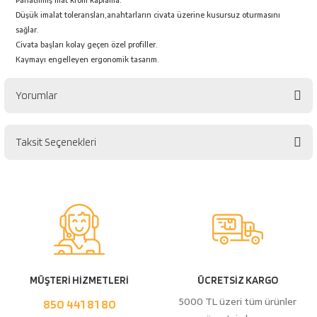
Parlatılmış mat krom kaplama.
esici
Düşük imalat toleransları,anahtarların civata üzerine kusursuz oturmasını
sağlar.
naları
Civata başları kolay geçen özel profiller.
Kaymayı engelleyen ergonomik tasarım.
Yorumlar
ineleri
Taksit Seçenekleri
Bu ürüne ilk yorumu siz yapın!
e
Yorum Yaz
an
MÜŞTERİ HİZMETLERİ
ÜCRETSİZ KARGO
a Telleri
Takım Dolabı
5000 TL üzeri tüm ürünler
850 441 81 80