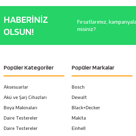
HABERİNİZ
Fırsatlarımız, kampanyalar
OLSUN!
misiniz?
Popüler Kategoriler
Popüler Markalar
Aksesuarlar
Bosch
Akü ve Şarj Cihazları
Dewalt
Boya Makinaları
Black+Decker
Daire Testereler
Maki̇ta
Daire Testereler
Ei̇nhell