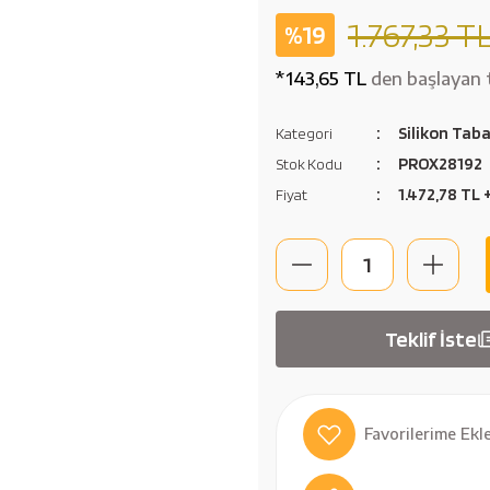
1.767,33 T
%19
*143,65 TL
den başlayan t
Silikon Tab
Kategori
PROX28192
Stok Kodu
1.472,78 TL
Fiyat
Teklif İste