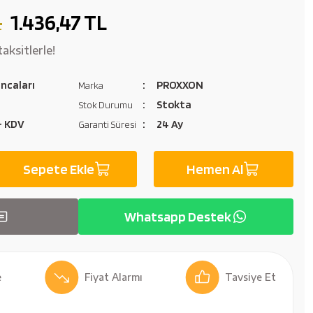
L
1.436,47 TL
aksitlerle!
ancaları
PROXXON
Marka
Stokta
Stok Durumu
 + KDV
24 Ay
Garanti Süresi
Sepete Ekle
Hemen Al
Whatsapp Destek
Fiyat Alarmı
Tavsiye Et