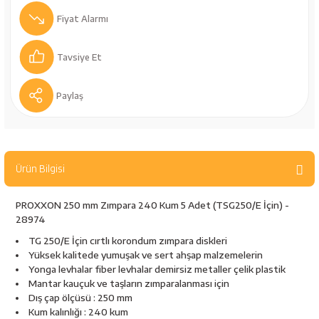
bancaları
Outdoor Giyim
Fiyat Alarmı
leme Ürünleri
Teleskop ve Dürbün
Tavsiye Et
Termos & Matara
Paylaş
sları
Uyku Tulumu ve Mat
nesi
Yedek Kartuşlar
Ürün Bilgisi
PROXXON 250 mm Zımpara 240 Kum 5 Adet (TSG250/E İçin) -
28974
TG 250/E İçin cırtlı korondum zımpara diskleri
Yüksek kalitede yumuşak ve sert ahşap malzemelerin
Yonga levhalar fiber levhalar demirsiz metaller çelik plastik
Mantar kauçuk ve taşların zımparalanması için
neler
Dış çap ölçüsü : 250 mm
Kum kalınlığı : 240 kum