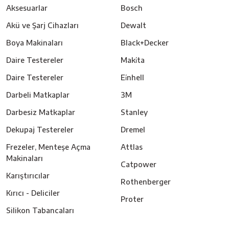
Aksesuarlar
Bosch
Akü ve Şarj Cihazları
Dewalt
Boya Makinaları
Black+Decker
Daire Testereler
Maki̇ta
Daire Testereler
Ei̇nhell
Darbeli Matkaplar
3M
Darbesiz Matkaplar
Stanley
Dekupaj Testereler
Dremel
Frezeler, Menteşe Açma
Attlas
Makinaları
Catpower
Karıştırıcılar
Rothenberger
Kırıcı - Deliciler
Proter
Silikon Tabancaları