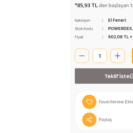
*85,93 TL
den başlayan ta
El Feneri
Kategori
POWERDEX.
Stok Kodu
902,08 TL +
Fiyat
Teklif İste
Paylaş