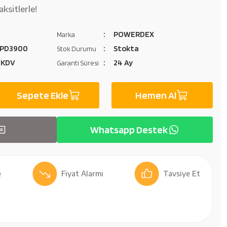
ksitlerle!
POWERDEX
Marka
PD3900
Stokta
Stok Durumu
 KDV
24 Ay
Garanti Süresi
Sepete Ekle
Hemen Al
Whatsapp Destek
Fiyat Alarmı
Tavsiye Et