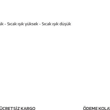
k - Sıcak ışık yüksek - Sıcak ışık düşük
Bu ürüne ilk yorumu siz yapın!
ÜCRETSİZ KARGO
ÖDEME KOLA