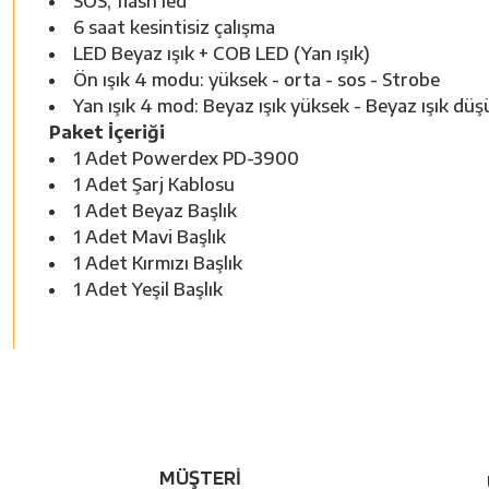
SOS, flash led
6 saat kesintisiz çalışma
LED Beyaz ışık + COB LED (Yan ışık)
Ön ışık 4 modu: yüksek - orta - sos - Strobe
Yan ışık 4 mod: Beyaz ışık yüksek - Beyaz ışık düşü
Paket İçeriği
1 Adet Powerdex PD-3900
1 Adet Şarj Kablosu
1 Adet Beyaz Başlık
1 Adet Mavi Başlık
1 Adet Kırmızı Başlık
1 Adet Yeşil Başlık
MÜŞTERİ