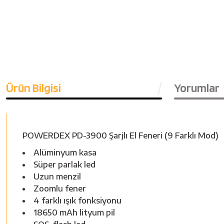
Ürün Bilgisi
Yorumlar
POWERDEX PD-3900 Şarjlı El Feneri (9 Farklı Mod)
Alüminyum kasa
Süper parlak led
Uzun menzil
Zoomlu fener
4 farklı ışık fonksiyonu
18650 mAh lityum pil