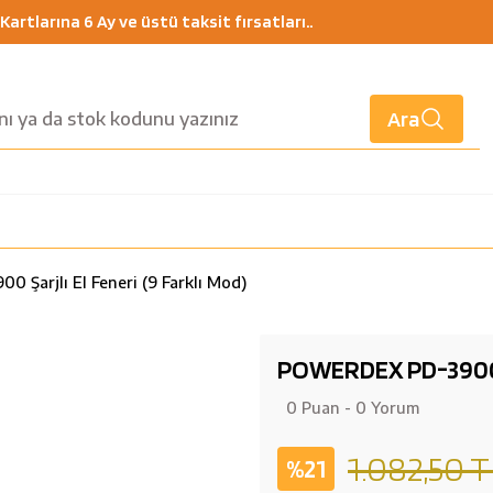
artlarına 6 Ay ve üstü taksit fırsatları..
Ara
Şarjlı El Feneri (9 Farklı Mod)
POWERDEX PD-3900 Şa
0 Puan - 0 Yorum
1.082,50 T
%21