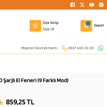
Üye Girişi
Sepet
Üye Ol
Müşteri Destek Hattı
0537 460 20 20
rjlı El Feneri (9 Farklı Mod)
L
859,25 TL