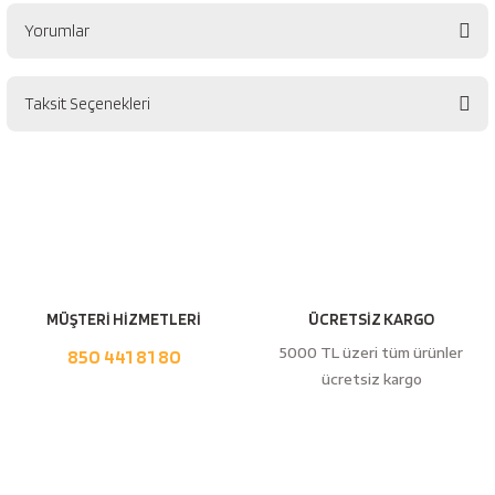
Yorumlar
Taksit Seçenekleri
Bu ürüne ilk yorumu siz yapın!
Yorum Yaz
MÜŞTERİ HİZMETLERİ
ÜCRETSİZ KARGO
5000 TL üzeri tüm ürünler
850 441 81 80
ücretsiz kargo