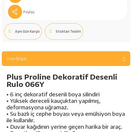
bancaları
Outdoor Giyim
Paylaş
leme Ürünleri
Teleskop ve Dürbün
Aynı Gün Kargo
Stoktan Teslim
Termos & Matara
sları
Uyku Tulumu ve Mat
Ürün Bilgisi
nesi
Yedek Kartuşlar
Plus Proline Dekoratif Desenli
Rulo 066Y
• 6 inç dekoratif desenli boya silindiri
• Yüksek dereceli kauçuktan yapılmış,
deformasyona uğramaz.
• Su bazlı iç cephe boyası veya emülsiyon boya
ile kullanılır.
neler
• Duvar kağıdının yerine geçen harika bir araç.