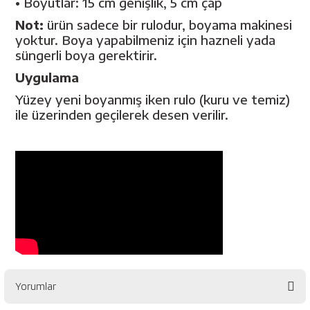
• Boyutlar: 15 cm genişlik, 5 cm çap
esici
Not:
ürün sadece bir rulodur, boyama makinesi
yoktur. Boya yapabilmeniz için hazneli yada
naları
süngerli boya gerektirir.
Uygulama
Yüzey yeni boyanmış iken rulo (kuru ve temiz)
ineleri
ile üzerinden geçilerek desen verilir.
e
an
a Telleri
Takım Dolabı
Yorumlar