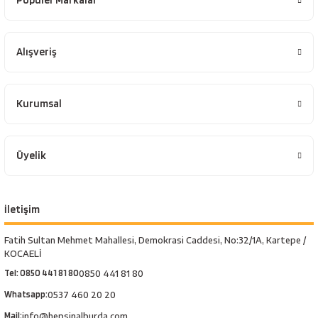
Popüler Markalar
Alışveriş
Kurumsal
Üyelik
İletişim
Fatih Sultan Mehmet Mahallesi, Demokrasi Caddesi, No:32/1A, Kartepe /
KOCAELİ
Tel: 0850 441 81 80
0850 441 81 80
Whatsapp:
0537 460 20 20
Mail:
info@hepsinalburda.com