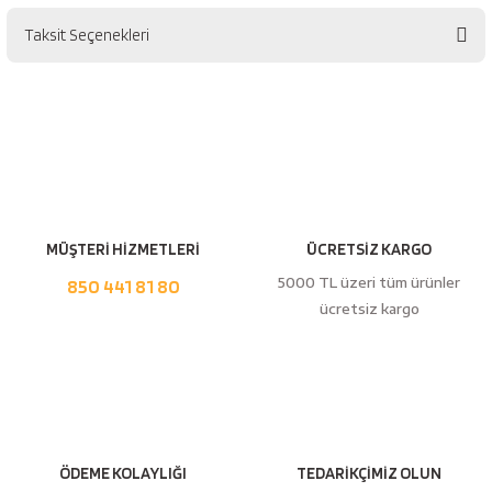
Taksit Seçenekleri
Bu ürüne ilk yorumu siz yapın!
Yorum Yaz
MÜŞTERİ HİZMETLERİ
ÜCRETSİZ KARGO
5000 TL üzeri tüm ürünler
850 441 81 80
ücretsiz kargo
ÖDEME KOLAYLIĞI
TEDARİKÇİMİZ OLUN