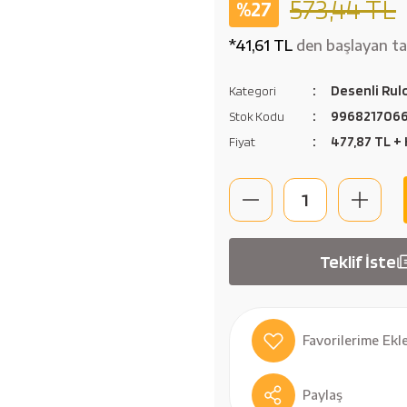
573,44 TL
%27
*41,61 TL
den başlayan tak
Desenli Rulo
Kategori
996821706
Stok Kodu
477,87 TL +
Fiyat
Teklif İste
Paylaş