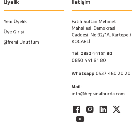
Üyelik
İletişim
Yeni Üyelik
Fatih Sultan Mehmet
Mahallesi, Demokrasi
Üye Girişi
Caddesi, No:32/1A, Kartepe /
KOCAELİ
Şifremi Unuttum
Tel: 0850 441 81 80
0850 441 81 80
Whatsapp:
0537 460 20 20
Mail:
info@hepsinalburda.com