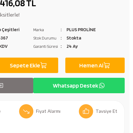
416,08 TL
sitlerle!
 Çeşitleri
PLUS PROLİNE
Marka
6367
Stokta
Stok Durumu
 KDV
24 Ay
Garanti Süresi
Sepete Ekle
Hemen Al
Whatsapp Destek
Fiyat Alarmı
Tavsiye Et