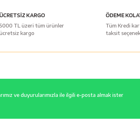
Bu ürüne ilk yorumu siz yapın!
ÜCRETSİZ KARGO
ÖDEME KOLA
Yorum Yaz
5000 TL üzeri tüm ürünler
Tüm Kredi kart
ücretsiz kargo
taksit seçenek
ımız ve duyurularımızla ile ilgili e-posta almak ister