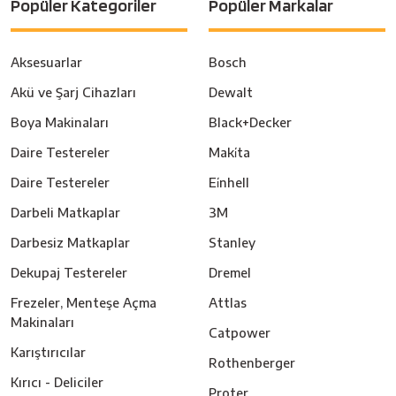
Popüler Kategoriler
Popüler Markalar
Aksesuarlar
Bosch
Akü ve Şarj Cihazları
Dewalt
Boya Makinaları
Black+Decker
Daire Testereler
Maki̇ta
Daire Testereler
Ei̇nhell
Darbeli Matkaplar
3M
Darbesiz Matkaplar
Stanley
Dekupaj Testereler
Dremel
Frezeler, Menteşe Açma
Attlas
Makinaları
Catpower
Karıştırıcılar
Rothenberger
Kırıcı - Deliciler
Proter