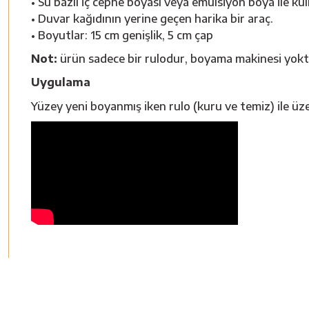
• Su bazlı iç cephe boyası veya emülsiyon boya ile kull
• Duvar kağıdının yerine geçen harika bir araç.
• Boyutlar: 15 cm genişlik, 5 cm çap
Not:
ürün sadece bir rulodur, boyama makinesi yoktur
Uygulama
Yüzey yeni boyanmış iken rulo (kuru ve temiz) ile üze