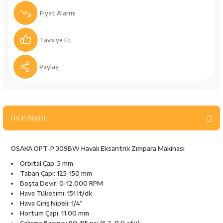
bancaları
Outdoor Giyim
Fiyat Alarmı
leme Ürünleri
Teleskop ve Dürbün
Tavsiye Et
Termos & Matara
Paylaş
sları
Uyku Tulumu ve Mat
nesi
Yedek Kartuşlar
Ürün Bilgisi
OSAKA OPT-P 309BW Havalı Eksantrik Zımpara Makinası
Orbital Çap: 5 mm
Taban Çapı: 125-150 mm
Boşta Devir: 0-12.000 RPM
Hava Tüketimi: 151 lt/dk
Hava Giriş Nipeli: 1/4"
neler
Hortum Çapı: 11.00 mm