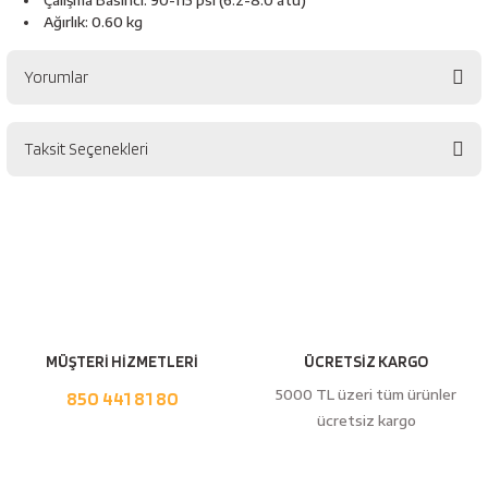
Çalışma Basıncı: 90-115 psi (6.2-8.0 atü)
esici
Ağırlık: 0.60 kg
naları
Yorumlar
Taksit Seçenekleri
Bu ürüne ilk yorumu siz yapın!
ineleri
Yorum Yaz
e
MÜŞTERİ HİZMETLERİ
ÜCRETSİZ KARGO
an
5000 TL üzeri tüm ürünler
850 441 81 80
ücretsiz kargo
a Telleri
Takım Dolabı