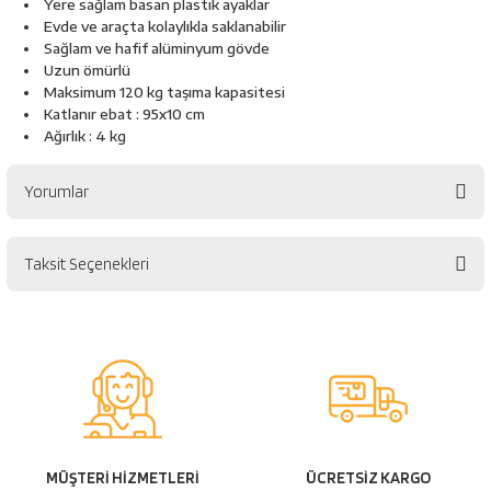
Yere sağlam basan plastik ayaklar
esici
Evde ve araçta kolaylıkla saklanabilir
Sağlam ve hafif alüminyum gövde
naları
Uzun ömürlü
Maksimum 120 kg taşıma kapasitesi
Katlanır ebat : 95x10 cm
Ağırlık : 4 kg
ineleri
Yorumlar
Taksit Seçenekleri
e
Bu ürüne ilk yorumu siz yapın!
Yorum Yaz
an
a Telleri
Takım Dolabı
MÜŞTERİ HİZMETLERİ
ÜCRETSİZ KARGO