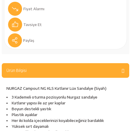
bancaları
Outdoor Giyim
Fiyat Alarmı
leme Ürünleri
Teleskop ve Dürbün
Tavsiye Et
Termos & Matara
Paylaş
sları
Uyku Tulumu ve Mat
nesi
Yedek Kartuşlar
Ürün Bilgisi
NURGAZ Campout NG KLS Katlanır Lüx Sandalye (Siyah)
3 Kademeli oturma pozisyonlu Nurgaz sandalye
Katlanır yapısı ile az yer kaplar
Boyun destekli yastık
Plastik ayaklar
neler
Her iki kolda içeceklerinizi koyabileceğiniz bardaklık
Yüksek sırt dayamalı