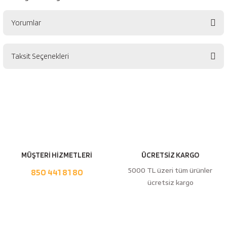
esici
Yorumlar
naları
Taksit Seçenekleri
Bu ürüne ilk yorumu siz yapın!
ineleri
Yorum Yaz
e
MÜŞTERİ HİZMETLERİ
ÜCRETSİZ KARGO
5000 TL üzeri tüm ürünler
850 441 81 80
an
ücretsiz kargo
a Telleri
Takım Dolabı