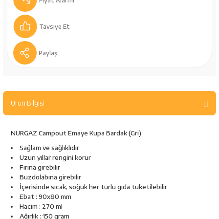
Fiyat Alarmı
bancaları
Outdoor Giyim
Tavsiye Et
leme Ürünleri
Teleskop ve Dürbün
Paylaş
Termos & Matara
sları
Uyku Tulumu ve Mat
Ürün Bilgisi
nesi
Yedek Kartuşlar
NURGAZ Campout Emaye Kupa Bardak (Gri)
Sağlam ve sağlıklıdır
Uzun yıllar rengini korur
Fırına girebilir
Buzdolabına girebilir
İçerisinde sıcak, soğuk her türlü gıda tüketilebilir
Ebat : 90x80 mm
neler
Hacim : 270 ml
Ağırlık : 150 gram