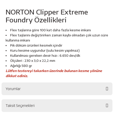
esici
NORTON Clipper Extreme
naları
Foundry Özellikleri
Flex taşlarına göre 100 kat daha fazla kesme imkanı
Flex taşlarını değiştirirken zaman kaybı olmadan çok uzun süre
ineleri
kullanma imkanı
Pik döküm ürünleri kesmek içindir
Kuru kesime uygundur (sulu kesim yapılmaz)
Kullanılması gereken devir hızı : 6.650 dev/dk
Ölçüleri : 230 x 3,0 x 22,2 mm
e
Ağırlığı 580 gr
Lütfen testereyi takarken üzerinde bulunan kesme yönüne
dikkat ediniz.
Yorumlar
an
a Telleri
Takım Dolabı
Taksit Seçenekleri
Bu ürüne ilk yorumu siz yapın!