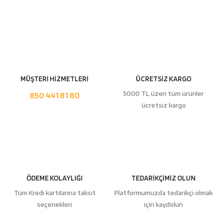
Yorum Yaz
MÜŞTERİ HİZMETLERİ
ÜCRETSİZ KARGO
5000 TL üzeri tüm ürünler
850 441 81 80
ücretsiz kargo
ÖDEME KOLAYLIĞI
TEDARİKÇİMİZ OLUN
Tüm Kredi kartılarına taksit
Platformumuzda tedarikçi olmak
seçenekleri
için kaydolun