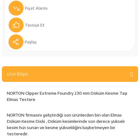
bancaları
Outdoor Giyim
Fiyat Alarmı
leme Ürünleri
Teleskop ve Dürbün
Tavsiye Et
Termos & Matara
Paylaş
sları
Uyku Tulumu ve Mat
nesi
Yedek Kartuşlar
Ürün Bilgisi
NORTON Clipper Extreme Foundry 230 mm Döküm Kesme Taşı
Elmas Testere
NORTON firmasını geliştirdiği son ürünlerden biri olan Elmas
Döküm Kesme Diski , Döküm kesimlerinde son derece yüksek
kesim hızı sunan ve kesme yüksekliğini kaybetmeyen bir
neler
testeredir.