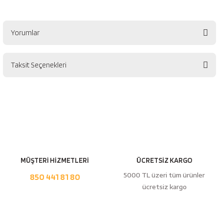
esici
naları
Yorumlar
Taksit Seçenekleri
Bu ürüne ilk yorumu siz yapın!
ineleri
Yorum Yaz
e
MÜŞTERİ HİZMETLERİ
ÜCRETSİZ KARGO
an
5000 TL üzeri tüm ürünler
850 441 81 80
ücretsiz kargo
a Telleri
Takım Dolabı