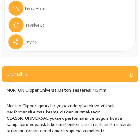
bancaları
Outdoor Giyim
Fiyat Alarmı
leme Ürünleri
Teleskop ve Dürbün
Tavsiye Et
Termos & Matara
Paylaş
sları
Uyku Tulumu ve Mat
nesi
Yedek Kartuşlar
Ürün Bilgisi
NORTON Clipper Universal Beton Testeresi 115 mm
Norton Clipper, geniş bir yelpazede güvenli ve yüksek
performanslı elmas kesme diskleri sunmaktadır.
CLASSIC UNIVERSAL yüksek performans ve uygun fiyata
sahip, kuru veya ıslak kesim işlemleri için sinterlenmiş disklerdir.
neler
Kullanım alanları genel amaçlı yapı malzemeleridir.