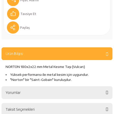
Fiyat Alarmı
bancaları
Outdoor Giyim
Tavsiye Et
leme Ürünleri
Teleskop ve Dürbün
Paylaş
Termos & Matara
sları
Uyku Tulumu ve Mat
Ürün Bilgisi
nesi
Yedek Kartuşlar
NORTON 180x2x22 mm Metal Kesme Taşı (Vulcan)
Yüksek performansı ile metal kesim için uygundur.
"Norton" bir "Saint-Gobain" kuruluşdur.
Yorumlar
neler
Taksit Seçenekleri
Bu ürüne ilk yorumu siz yapın!