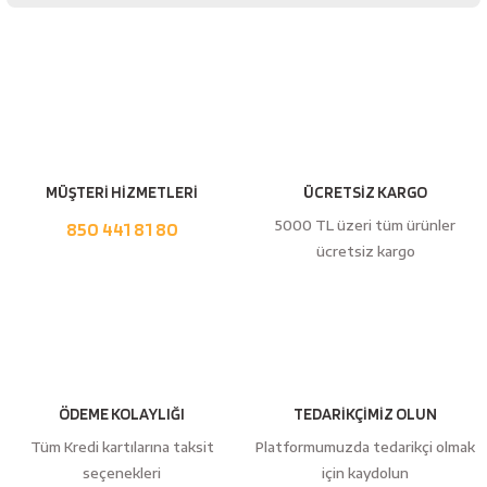
esici
naları
Yorum Yaz
ineleri
MÜŞTERİ HİZMETLERİ
ÜCRETSİZ KARGO
5000 TL üzeri tüm ürünler
850 441 81 80
ücretsiz kargo
e
an
ÖDEME KOLAYLIĞI
TEDARİKÇİMİZ OLUN
a Telleri
Takım Dolabı
Tüm Kredi kartılarına taksit
Platformumuzda tedarikçi olmak
seçenekleri
için kaydolun