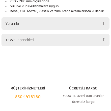
230 x 280 mm ölçülerinde
esici
Sulu ve kuru kullanmalara uygun
Boya , Cila , Metal , Plastik ve tüm Araba aksamlarında kullanılır
naları
Yorumlar
ineleri
Taksit Seçenekleri
Bu ürüne ilk yorumu siz yapın!
Yorum Yaz
e
an
MÜŞTERİ HİZMETLERİ
ÜCRETSİZ KARGO
5000 TL üzeri tüm ürünler
850 441 81 80
a Telleri
Takım Dolabı
ücretsiz kargo