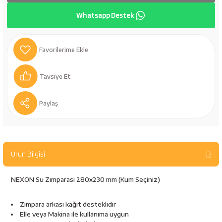
bancaları
Outdoor Giyim
Whatsapp Destek
leme Ürünleri
Teleskop ve Dürbün
Termos & Matara
Tavsiye Et
sları
Uyku Tulumu ve Mat
Paylaş
nesi
Yedek Kartuşlar
Ürün Bilgisi
NEXON Su Zımparası 280x230 mm (Kum Seçiniz)
neler
Zımpara arkası kağıt desteklidir
Elle veya Makina ile kullanıma uygun