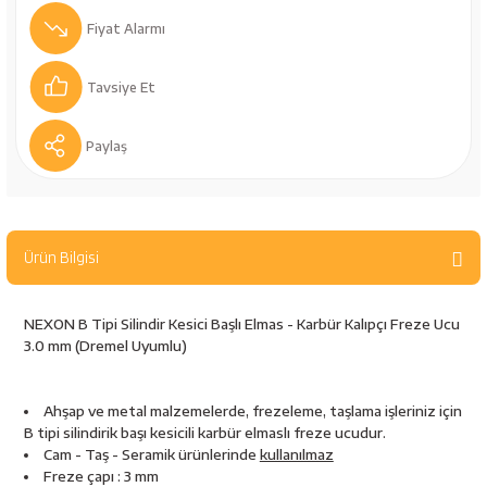
bancaları
Outdoor Giyim
Fiyat Alarmı
leme Ürünleri
Teleskop ve Dürbün
Tavsiye Et
Termos & Matara
Paylaş
sları
Uyku Tulumu ve Mat
nesi
Yedek Kartuşlar
Ürün Bilgisi
NEXON B Tipi Silindir Kesici Başlı Elmas - Karbür Kalıpçı Freze Ucu
3.0 mm (Dremel Uyumlu)
Ahşap ve metal malzemelerde, frezeleme, taşlama işleriniz için
B tipi silindirik başı kesicili karbür elmaslı freze ucudur.
neler
Cam - Taş - Seramik ürünlerinde
kullanılmaz
Freze çapı : 3 mm