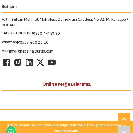
İletişim
Fatih Sultan Mehmet Mahallesi, Demokrasi Caddesi, No:32/1A, Kartepe /
KOCAELİ
Tel: 0850 441 81 80
0850 441 81 80
Whatsapp:
0537 460 20 20
Mail:
info@hepsinalburda.com
Online Mağazalarımız
© Tüm Hakları Saklıdır. Kredi kartı bilgileriniz 256 bit SSL güvenlik sistemi ile
korunmaktadır.