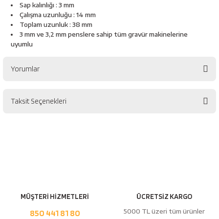
esici
Sap kalınlığı : 3 mm
Çalışma uzunluğu : 14 mm
Toplam uzunluk : 38 mm
naları
3 mm ve 3,2 mm penslere sahip tüm gravür makinelerine
uyumlu
Yorumlar
ineleri
Taksit Seçenekleri
Bu ürüne ilk yorumu siz yapın!
e
Yorum Yaz
an
MÜŞTERİ HİZMETLERİ
ÜCRETSİZ KARGO
a Telleri
Takım Dolabı
5000 TL üzeri tüm ürünler
850 441 81 80